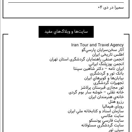
سمیرا
در
دی ۰۴
سايت‌ها و وبلاگ‌هاي مفيد
Iran Tour and Travel Agency
آثار سخن‌سرايان پارسي‌گو
اطلس تاریخی ایران
انجمن صنفی راهنمایان گردشگری استان تهران
انجمن يوزپلنگ ايراني
ایران نامه – دکتر شاهین سپنتا
بانک تور و گردشگری
بيابان‌ها و كويرهاي ايران
تجهیزات گردشگری
تور مجازی قبرستان پرلاشز
خانه نقلی – خوشه سار بوم گردی
خانه‌ي هنرمندان ايران
رزرو هتل
رویای هیمالیا
سازمان اسناد و كتابخانه ملي ايران
سايت عكاسي
سايت فارسي يونسكو
سايت گردشگري مسئولانه
سیتی تور