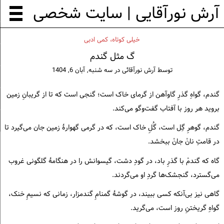
آرش نورآقایی | سایت شخصی
خيلی كوتاه، كمی ادبی
گ مثل گندم
توسط
آرش نورآقائی
در
سه شنبه, آبان 6, 1404
گندم، گواهِ گذرِ گاوآهن از گرمای خاک است؛ گنجی است که تا از گریبانِ زمین
بروید هر روز با آفتاب گفت‌وگو می‌کند.
گندم، گوهرِ گِل است، گُلِ خاک است، که در گرمی گهوارهٔ زمین جان می‌گیرد تا
در قامتِ نانْ جانْ ببخشد.
گاه که گندمْ با گذرِ باد، در گودِ دشت، گیسوانش را در هنگامهٔ گلگونی غروب
می‌گسترد، گنجشک‌ها گردِ او می‌گردند.
گاهی نیز بی‌آنکه کسی ببیند، در گوشهٔ گمنامِ گندمزار، زمانی که نسیمِ خنک،
گواهِ گریختنِ روز است، می‌گرید.