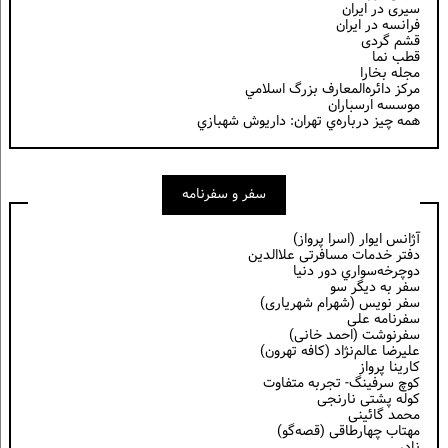
سیری در ایران
فرانسه در ايران
قشم گردی
قطب نما
مجله بخارا
مركز دائره‌المعارف بزرگ اسلامي
موسسه ارسباران
همه چيز درباره‌ي تهران: داريوش شهبازي
سفر و سفرنامه
آژانس ایوار (اسرا پرواز)
دفتر خدمات مسافرتی علاالدین
دوچرخه‌سواري دور دنيا
سفر به دیگر سو
سفر نویس (شهرام شهریاری)
سفرنامه علی
سفرنوشت (احمد خانی)
عليرضا عالم‌نژاد (كافه تهرون)
کارینا پرواز
کوچ سرفینگ- تجربه متفاوت
کوله پشتی نارنجی
محمد گائینی
مهتاب چهارطاقی (قصه‌گو)
نادر