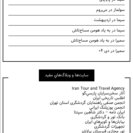
سولماز
در
می‌روم
سیما
در
اردیبهشت
سیما
در
به یاد هومن مساح‌تاش
سمیرا
در
به یاد هومن مساح‌تاش
سمیرا
در
دی ۰۴
سايت‌ها و وبلاگ‌هاي مفيد
Iran Tour and Travel Agency
آثار سخن‌سرايان پارسي‌گو
اطلس تاریخی ایران
انجمن صنفی راهنمایان گردشگری استان تهران
انجمن يوزپلنگ ايراني
ایران نامه – دکتر شاهین سپنتا
بانک تور و گردشگری
بيابان‌ها و كويرهاي ايران
تجهیزات گردشگری
تور مجازی قبرستان پرلاشز