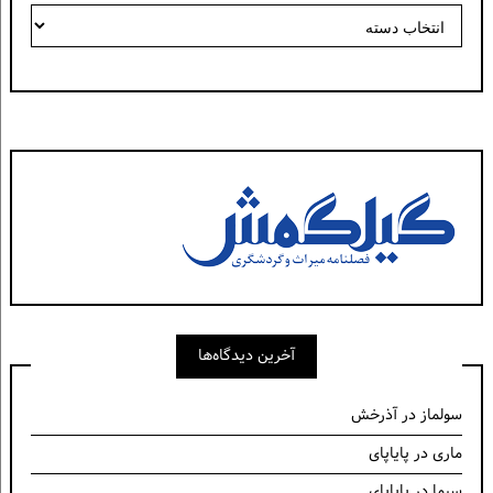
دسته‌ها
آخرین دیدگاه‌ها
سولماز
در
آذرخش
ماری
در
پایاپای
سیما
در
پایاپای