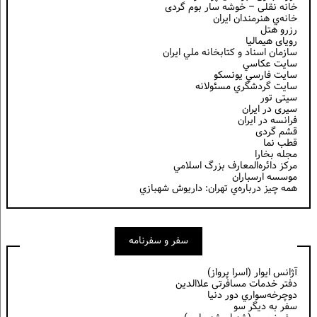
خانه نقلی – خوشه سار بوم گردی
خانه‌ي هنرمندان ايران
رزرو هتل
رویای هیمالیا
سازمان اسناد و كتابخانه ملي ايران
سايت عكاسي
سايت فارسي يونسكو
سايت گردشگري مسئولانه
سیتی تور
سیری در ایران
فرانسه در ايران
قشم گردی
قطب نما
مجله بخارا
مركز دائره‌المعارف بزرگ اسلامي
موسسه ارسباران
همه چيز درباره‌ي تهران: داريوش شهبازي
سفر و سفرنامه
آژانس ایوار (اسرا پرواز)
دفتر خدمات مسافرتی علاالدین
دوچرخه‌سواري دور دنيا
سفر به دیگر سو