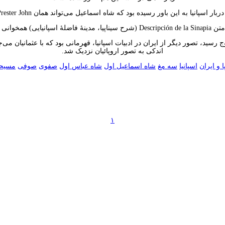
ربار اسپانیا به این باور رسیده بود که شاه اسماعیل می‌تواند همان Prester John باشد.
اشاره می‌کند.
رسید، تصور دیگر از ایران در ادبیات اسپانیا، قهرمانی بود که با عثمانیان می
اندکی به تصور اروپائیان نزدیک شد.
ا و ایران
اسپانیا
سه مغ
شاه اسماعیل اول
شاه عباس اول
صفوی
صوفی
مسیح
۱