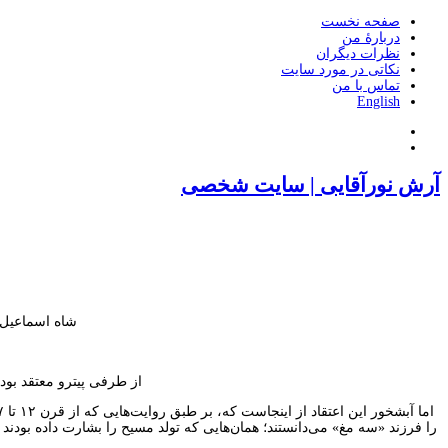
صفحه نخست
دربارۀ من
نظرات دیگران
نکاتی در مورد سایت
تماس با من
English
آرش نورآقایی | سایت شخصی
شاه اسماعیل ا
از طرفی پیترو معتقد بود ک
را فرزند «سه مغ» می‌دانستند؛ همان‌هایی که تولد مسیح را بشارت داده بودند