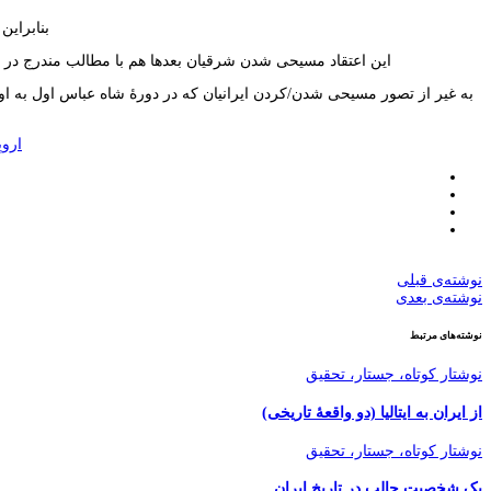
بنابراین د
این اعتقاد مسیحی شدن شرقیان بعدها هم با مطالب مندرج در متن Descripción de la Sinapia (شرح سیناپیا، مدینهٔ فاضلهٔ اسپانیایی) همخوانی دارد که در آن به گروهی از مسیحیان ایرانی‌تبار 
به غیر از تصور مسیحی شدن/کردن ایرانیان که در دورۀ شاه عباس اول به اوج 
اروپ
نوشته‌ی قبلی
نوشته‌ی بعدی
نوشته‌های مرتبط
نوشتار کوتاه، جستار، تحقیق
از ایران به ایتالیا (دو واقعۀ تاریخی)
نوشتار کوتاه، جستار، تحقیق
یک شخصیت جالب در تاریخ ایران