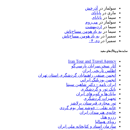
سولماز
در
آذرخش
ماری
در
پایاپای
سیما
در
پایاپای
سولماز
در
می‌روم
سیما
در
اردیبهشت
سیما
در
به یاد هومن مساح‌تاش
سمیرا
در
به یاد هومن مساح‌تاش
سمیرا
در
دی ۰۴
سايت‌ها و وبلاگ‌هاي مفيد
Iran Tour and Travel Agency
آثار سخن‌سرايان پارسي‌گو
اطلس تاریخی ایران
انجمن صنفی راهنمایان گردشگری استان تهران
انجمن يوزپلنگ ايراني
ایران نامه – دکتر شاهین سپنتا
بانک تور و گردشگری
بيابان‌ها و كويرهاي ايران
تجهیزات گردشگری
تور مجازی قبرستان پرلاشز
خانه نقلی – خوشه سار بوم گردی
خانه‌ي هنرمندان ايران
رزرو هتل
رویای هیمالیا
سازمان اسناد و كتابخانه ملي ايران