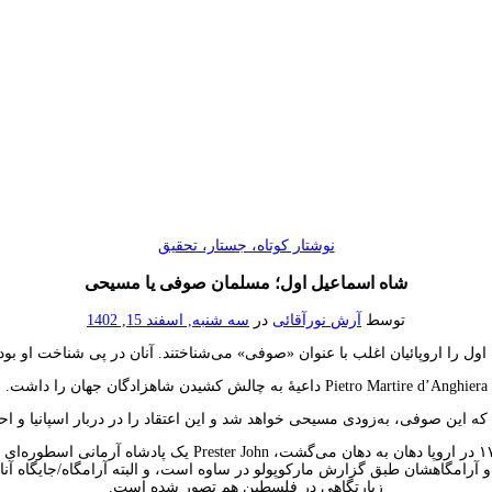
نوشتار کوتاه، جستار، تحقیق
شاه اسماعیل اول؛ مسلمان صوفی یا مسیحی
توسط
آرش نورآقائی
در
سه شنبه, اسفند 15, 1402
ول را اروپائیان اغلب با عنوان «صوفی» می‌شناختند. آنان در پی شناخت او بود
Pietro Martire d’Anghiera داعیهٔ به چالش کشیدن شاهزادگان جهان را داشت.
ه این صوفی، به‌زودی مسیحی خواهد شد و این اعتقاد را در دربار اسپانیا و احتما
اما آبشخور این اعتقاد از اینجاست که، بر طبق روایت‌هایی که از 
 و آرامگاهشان طبق گزارش مارکوپولو در ساوه است، و البته آرامگاه/جایگاه آن
زیارتگاهی در فلسطین هم تصور شده است.