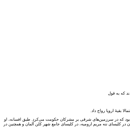
ند که به قول
لا بقیهٔ اروپا رواج داد.
قرن ۱۲ تا ۱۷ در اروپا دهان به دهان می‌گشت، Prester John یک پادشاه آرمانی اسطوره‌ای بود که در سرزمین‌های شرقی بر مشرکان حکومت می‌کرد. طبق افسانه، او
ان در کلیسای ننه مریم ارومیه، در کلیسای جامع شهر کلن آلمان و همچنین در