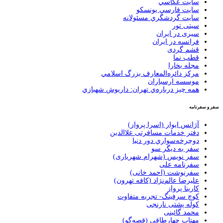
سايت عكاسي
سايت فارسي يونسكو
سايت گردشگري مسئولانه
سیتی تور
سیری در ایران
فرانسه در ايران
قشم گردی
قطب نما
مجله بخارا
مركز دائره‌المعارف بزرگ اسلامي
موسسه ارسباران
همه چيز درباره‌ي تهران: داريوش شهبازي
سفر و سفرنامه
آژانس ایوار (اسرا پرواز)
دفتر خدمات مسافرتی علاالدین
دوچرخه‌سواري دور دنيا
سفر به دیگر سو
سفر نویس (شهرام شهریاری)
سفرنامه علی
سفرنوشت (احمد خانی)
عليرضا عالم‌نژاد (كافه تهرون)
کارینا پرواز
کوچ سرفینگ- تجربه متفاوت
کوله پشتی نارنجی
محمد گائینی
مهتاب چهارطاقی (قصه‌گو)