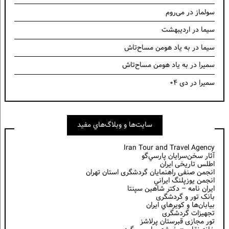
سولماز
در
می‌روم
سیما
در
اردیبهشت
سیما
در
به یاد هومن مساح‌تاش
سمیرا
در
به یاد هومن مساح‌تاش
سمیرا
در
دی ۰۴
سايت‌ها و وبلاگ‌هاي مفيد
Iran Tour and Travel Agency
آثار سخن‌سرايان پارسي‌گو
اطلس تاریخی ایران
انجمن صنفی راهنمایان گردشگری استان تهران
انجمن يوزپلنگ ايراني
ایران نامه – دکتر شاهین سپنتا
بانک تور و گردشگری
بيابان‌ها و كويرهاي ايران
تجهیزات گردشگری
تور مجازی قبرستان پرلاشز