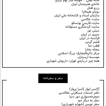
خانه نقلی – خوشه سار بوم گردی
خانه‌ي هنرمندان ايران
رزرو هتل
رویای هیمالیا
سازمان اسناد و كتابخانه ملي ايران
سايت عكاسي
سايت فارسي يونسكو
سايت گردشگري مسئولانه
سیتی تور
سیری در ایران
فرانسه در ايران
قشم گردی
قطب نما
مجله بخارا
مركز دائره‌المعارف بزرگ اسلامي
موسسه ارسباران
همه چيز درباره‌ي تهران: داريوش شهبازي
سفر و سفرنامه
آژانس ایوار (اسرا پرواز)
دفتر خدمات مسافرتی علاالدین
دوچرخه‌سواري دور دنيا
سفر به دیگر سو
سفر نویس (شهرام شهریاری)