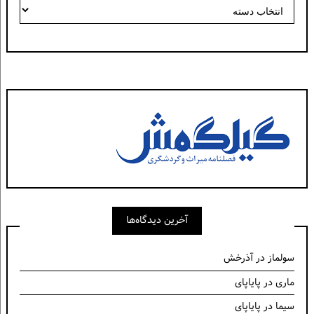
دسته‌ها
آخرین دیدگاه‌ها
سولماز
در
آذرخش
ماری
در
پایاپای
سیما
در
پایاپای