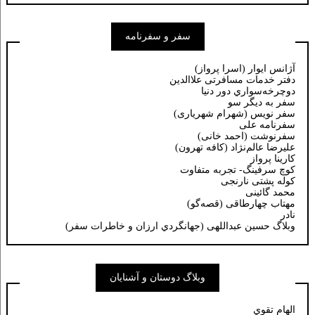
سفر و سفرنامه
آژانس ایوار (اسرا پرواز)
دفتر خدمات مسافرتی علاالدین
دوچرخه‌سواري دور دنيا
سفر به دیگر سو
سفر نویس (شهرام شهریاری)
سفرنامه علی
سفرنوشت (احمد خانی)
عليرضا عالم‌نژاد (كافه تهرون)
کارینا پرواز
کوچ سرفینگ- تجربه متفاوت
کوله پشتی نارنجی
محمد گائینی
مهتاب چهارطاقی (قصه‌گو)
نادر
وبلاگ حسين عبداللهی (جهانگردي ارزان و خاطرات سفر)
وبلاگ دوستان و آشنایان
الهام تقوي