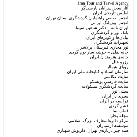
Iran Tour and Travel Agency
آثار سخن‌سرايان پارسي‌گو
اطلس تاریخی ایران
انجمن صنفی راهنمایان گردشگری استان تهران
انجمن يوزپلنگ ايراني
ایران نامه – دکتر شاهین سپنتا
بانک تور و گردشگری
بيابان‌ها و كويرهاي ايران
تجهیزات گردشگری
تور مجازی قبرستان پرلاشز
خانه نقلی – خوشه سار بوم گردی
خانه‌ي هنرمندان ايران
رزرو هتل
رویای هیمالیا
سازمان اسناد و كتابخانه ملي ايران
سايت عكاسي
سايت فارسي يونسكو
سايت گردشگري مسئولانه
سیتی تور
سیری در ایران
فرانسه در ايران
قشم گردی
قطب نما
مجله بخارا
مركز دائره‌المعارف بزرگ اسلامي
موسسه ارسباران
همه چيز درباره‌ي تهران: داريوش شهبازي