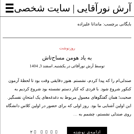
آرش نورآقایی | سایت شخصی
بایگانی برچسب:
ماندانا علیزاده
روزنوشت
به یاد هومن مساح‌تاش
توسط
آرش نورآقائی
در
یکشنبه, اسفند 3, 1404
صندلی‌ام را که پیدا کردم، نشستم. هنوز دقایقی وقت بود تا لحظهٔ آزمون
کنکور شروع شود. با فردی که کنار دستم نشسته بود شروع کردیم به
صحبت؛ همان گفتگوهای معمولِ مربوط به دغدغه‌های یک امتحانِ نفسگیر.
این اولین آشنایی ما بود. روز اولی که برای حضور در اولین کلاس دانشگاه
روی صندلی نشستم، چشمم به …
ادامه‌ی نوشته
۲