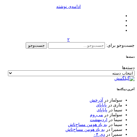
ادامه‌ی نوشته
۲
جست‌وجو برای:
دسته‌ها
دسته‌ها
آخرین دیدگاه‌ها
سولماز
در
آذرخش
ماری
در
پایاپای
سیما
در
پایاپای
سولماز
در
می‌روم
سیما
در
اردیبهشت
سیما
در
به یاد هومن مساح‌تاش
سمیرا
در
به یاد هومن مساح‌تاش
سمیرا
در
دی ۰۴