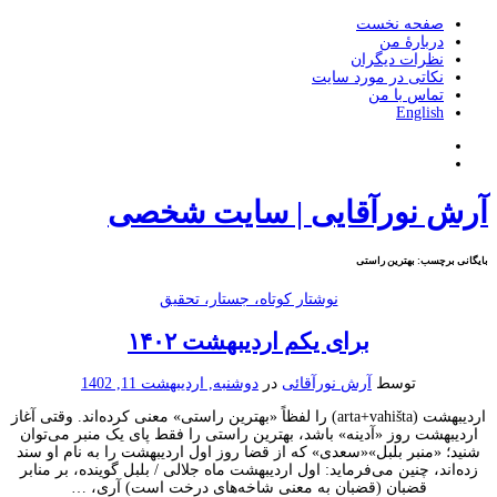
صفحه نخست
دربارۀ من
نظرات دیگران
نکاتی در مورد سایت
تماس با من
English
آرش نورآقایی | سایت شخصی
بایگانی برچسب:
بهترین راستی
نوشتار کوتاه، جستار، تحقیق
برای یکم اردیبهشت ۱۴۰۲
توسط
آرش نورآقائی
در
دوشنبه, اردیبهشت 11, 1402
اردیبهشت (arta+vahišta) را لفظاً «بهترین راستی» معنی کرده‌اند. وقتی آغاز
اردیبهشت روز «آدینه» باشد، بهترین راستی را فقط پای یک منبر می‌توان
شنید؛ «منبر بلبل»«سعدی» که از قضا روز اول اردیبهشت را به نام او سند
زده‌اند، چنین می‌فرماید: اول اردیبهشت ماه جلالی / بلبل گوینده، بر منابر
قضبان (قضبان به معنی شاخه‌های درخت است) آری، …