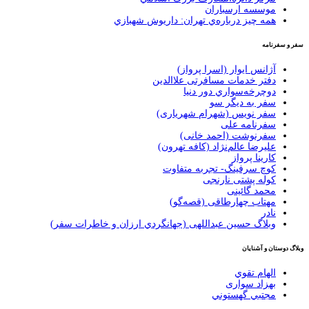
موسسه ارسباران
همه چيز درباره‌ي تهران: داريوش شهبازي
سفر و سفرنامه
آژانس ایوار (اسرا پرواز)
دفتر خدمات مسافرتی علاالدین
دوچرخه‌سواري دور دنيا
سفر به دیگر سو
سفر نویس (شهرام شهریاری)
سفرنامه علی
سفرنوشت (احمد خانی)
عليرضا عالم‌نژاد (كافه تهرون)
کارینا پرواز
کوچ سرفینگ- تجربه متفاوت
کوله پشتی نارنجی
محمد گائینی
مهتاب چهارطاقی (قصه‌گو)
نادر
وبلاگ حسين عبداللهی (جهانگردي ارزان و خاطرات سفر)
وبلاگ دوستان و آشنایان
الهام تقوي
بهزاد سواری
مجتبي گهستوني