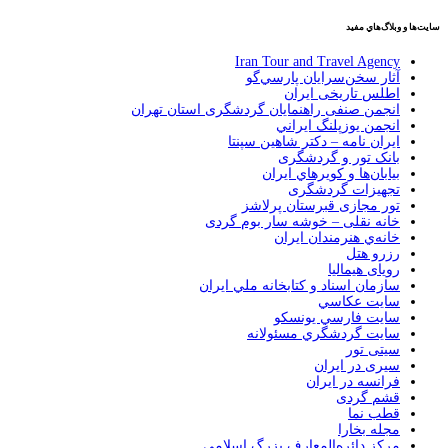
سايت‌ها و وبلاگ‌هاي مفيد
Iran Tour and Travel Agency
آثار سخن‌سرايان پارسي‌گو
اطلس تاریخی ایران
انجمن صنفی راهنمایان گردشگری استان تهران
انجمن يوزپلنگ ايراني
ایران نامه – دکتر شاهین سپنتا
بانک تور و گردشگری
بيابان‌ها و كويرهاي ايران
تجهیزات گردشگری
تور مجازی قبرستان پرلاشز
خانه نقلی – خوشه سار بوم گردی
خانه‌ي هنرمندان ايران
رزرو هتل
رویای هیمالیا
سازمان اسناد و كتابخانه ملي ايران
سايت عكاسي
سايت فارسي يونسكو
سايت گردشگري مسئولانه
سیتی تور
سیری در ایران
فرانسه در ايران
قشم گردی
قطب نما
مجله بخارا
مركز دائره‌المعارف بزرگ اسلامي