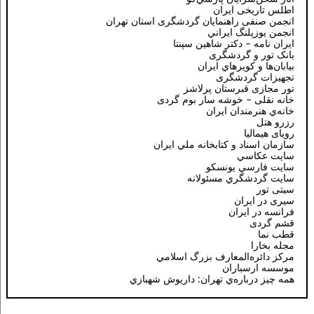
اطلس تاریخی ایران
انجمن صنفی راهنمایان گردشگری استان تهران
انجمن يوزپلنگ ايراني
ایران نامه – دکتر شاهین سپنتا
بانک تور و گردشگری
بيابان‌ها و كويرهاي ايران
تجهیزات گردشگری
تور مجازی قبرستان پرلاشز
خانه نقلی – خوشه سار بوم گردی
خانه‌ي هنرمندان ايران
رزرو هتل
رویای هیمالیا
سازمان اسناد و كتابخانه ملي ايران
سايت عكاسي
سايت فارسي يونسكو
سايت گردشگري مسئولانه
سیتی تور
سیری در ایران
فرانسه در ايران
قشم گردی
قطب نما
مجله بخارا
مركز دائره‌المعارف بزرگ اسلامي
موسسه ارسباران
همه چيز درباره‌ي تهران: داريوش شهبازي