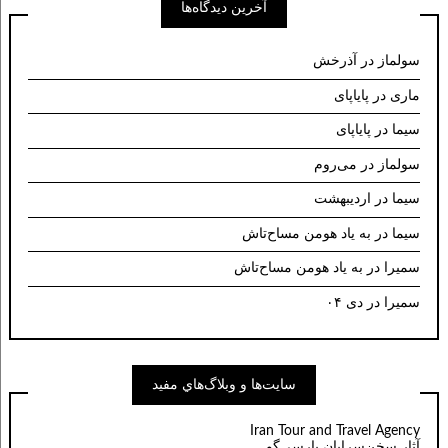
آخرین دیدگاه‌ها
سولماز
در
آذرخش
ماری
در
پایاپای
سیما
در
پایاپای
سولماز
در
می‌روم
سیما
در
اردیبهشت
سیما
در
به یاد هومن مساح‌تاش
سمیرا
در
به یاد هومن مساح‌تاش
سمیرا
در
دی ۰۴
سايت‌ها و وبلاگ‌هاي مفيد
Iran Tour and Travel Agency
آثار سخن‌سرايان پارسي‌گو