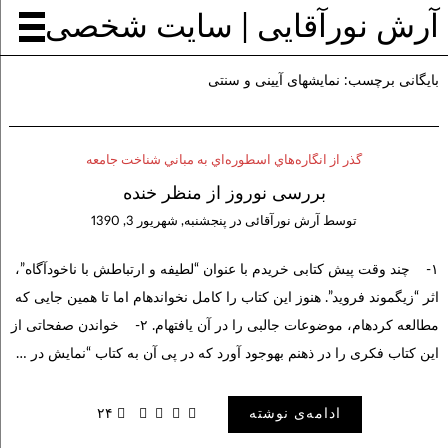
آرش نورآقایی | سایت شخصی
بایگانی برچسب:
نمایش‎های آیینی و سنتی
گذر از انگاره‌هاي اسطوره‌اي به مباني شناخت جامعه
بررسی نوروز از منظر خنده
توسط
آرش نورآقائی
در
پنجشنبه, شهریور 3, 1390
۱- چند وقت پیش کتابی خریدم با عنوان “لطیفه و ارتباطش با ناخودآگاه”،
اثر “زیگموند فروید”. هنوز این کتاب را کامل نخوانده‎ام اما تا همین جایی که
مطالعه کرده‎ام، موضوعات جالبی را در آن یافته‎ام. ۲- خواندن صفحاتی از
این کتاب فکری را در ذهنم به‎وجود آورد که در پی آن به کتاب “نمایش در …
ادامه‌ی نوشته
۲۴