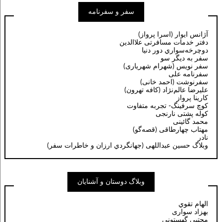
سفر و سفرنامه
آژانس ایوار (اسرا پرواز)
دفتر خدمات مسافرتی علاالدین
دوچرخه‌سواري دور دنيا
سفر به دیگر سو
سفر نویس (شهرام شهریاری)
سفرنامه علی
سفرنوشت (احمد خانی)
عليرضا عالم‌نژاد (كافه تهرون)
کارینا پرواز
کوچ سرفینگ- تجربه متفاوت
کوله پشتی نارنجی
محمد گائینی
مهتاب چهارطاقی (قصه‌گو)
نادر
وبلاگ حسين عبداللهی (جهانگردي ارزان و خاطرات سفر)
وبلاگ دوستان و آشنایان
الهام تقوي
بهزاد سواری
مجتبي گهستوني