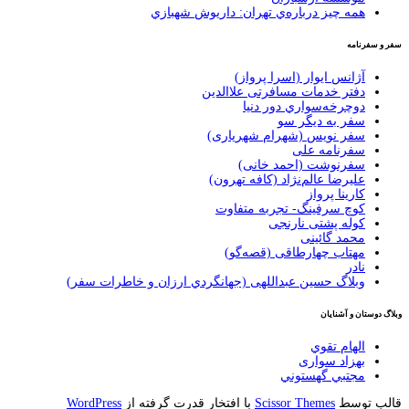
همه چيز درباره‌ي تهران: داريوش شهبازي
سفر و سفرنامه
آژانس ایوار (اسرا پرواز)
دفتر خدمات مسافرتی علاالدین
دوچرخه‌سواري دور دنيا
سفر به دیگر سو
سفر نویس (شهرام شهریاری)
سفرنامه علی
سفرنوشت (احمد خانی)
عليرضا عالم‌نژاد (كافه تهرون)
کارینا پرواز
کوچ سرفینگ- تجربه متفاوت
کوله پشتی نارنجی
محمد گائینی
مهتاب چهارطاقی (قصه‌گو)
نادر
وبلاگ حسين عبداللهی (جهانگردي ارزان و خاطرات سفر)
وبلاگ دوستان و آشنایان
الهام تقوي
بهزاد سواری
مجتبي گهستوني
قالب توسط
Scissor Themes
با افتخار قدرت گرفته از
WordPress