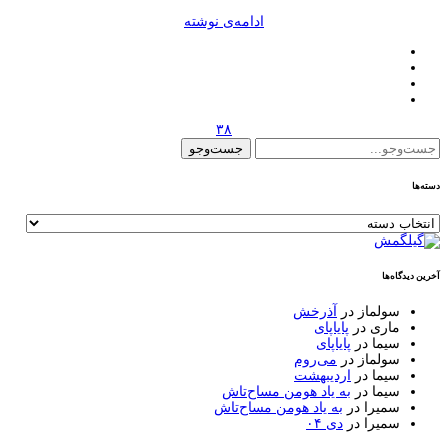
ادامه‌ی نوشته
۳۸
جست‌وجو
برای:
دسته‌ها
دسته‌ها
آخرین دیدگاه‌ها
سولماز
در
آذرخش
ماری
در
پایاپای
سیما
در
پایاپای
سولماز
در
می‌روم
سیما
در
اردیبهشت
سیما
در
به یاد هومن مساح‌تاش
سمیرا
در
به یاد هومن مساح‌تاش
سمیرا
در
دی ۰۴