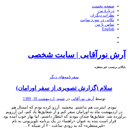
صفحه نخست
دربارۀ من
نظرات دیگران
نکاتی در مورد سایت
تماس با من
English
آرش نورآقایی | سایت شخصی
بایگانی برچسب:
غير منتظره
سفرنامه‌های دیگر
سلام (گزارش تصویری از سفر اورامان)
توسط
آرش نورآقائی
در
شنبه, اردیبهشت 18, 1389
نبودم. اینترنت هم نداشتم. ببخشید. آرزو کرده بودم که امسال هم
در اردیبهشت ماه به اورامان سفر کنم و از شقایق‌ها یاد کنم، این آرزویم
برآورده شد. شقایق‌ها چندان نبودند که انتظار داشتم، اما بهار خوب آمده بود.
قرار است بنده به عنوان «راهنما» در یک برنامه تلویزیونی به نام
«غیرمنتظره» که به زودی ساعت ۲۰ از شبکه ۲ …