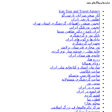
سايت‌ها و وبلاگ‌هاي مفيد
Iran Tour and Travel Agency
آثار سخن‌سرايان پارسي‌گو
اطلس تاریخی ایران
انجمن صنفی راهنمایان گردشگری استان تهران
انجمن يوزپلنگ ايراني
ایران نامه – دکتر شاهین سپنتا
بانک تور و گردشگری
بيابان‌ها و كويرهاي ايران
تجهیزات گردشگری
تور مجازی قبرستان پرلاشز
خانه نقلی – خوشه سار بوم گردی
خانه‌ي هنرمندان ايران
رزرو هتل
رویای هیمالیا
سازمان اسناد و كتابخانه ملي ايران
سايت عكاسي
سايت فارسي يونسكو
سايت گردشگري مسئولانه
سیتی تور
سیری در ایران
فرانسه در ايران
قشم گردی
قطب نما
مجله بخارا
مركز دائره‌المعارف بزرگ اسلامي
موسسه ارسباران