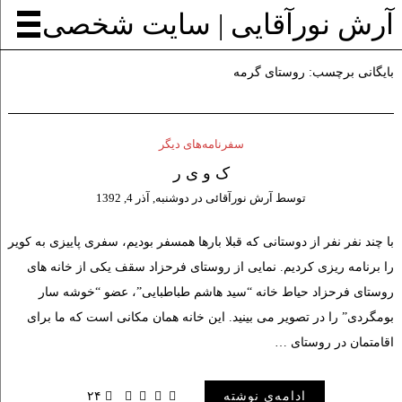
آرش نورآقایی | سایت شخصی
بایگانی برچسب:
روستای گرمه
سفرنامه‌های دیگر
ک و ی ر
توسط
آرش نورآقائی
در
دوشنبه, آذر 4, 1392
با چند نفر نفر از دوستانی که قبلا بارها همسفر بودیم، سفری پاییزی به کویر
را برنامه ریزی کردیم. نمایی از روستای فرحزاد سقف یکی از خانه های
روستای فرحزاد حیاط خانه “سید هاشم طباطبایی”، عضو “خوشه سار
بومگردی” را در تصویر می بینید. این خانه همان مکانی است که ما برای
اقامتمان در روستای …
ادامه‌ی نوشته
۲۴