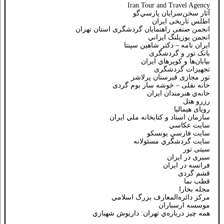
Iran Tour and Travel Agency
آثار سخن‌سرايان پارسي‌گو
اطلس تاریخی ایران
انجمن صنفی راهنمایان گردشگری استان تهران
انجمن يوزپلنگ ايراني
ایران نامه – دکتر شاهین سپنتا
بانک تور و گردشگری
بيابان‌ها و كويرهاي ايران
تجهیزات گردشگری
تور مجازی قبرستان پرلاشز
خانه نقلی – خوشه سار بوم گردی
خانه‌ي هنرمندان ايران
رزرو هتل
رویای هیمالیا
سازمان اسناد و كتابخانه ملي ايران
سايت عكاسي
سايت فارسي يونسكو
سايت گردشگري مسئولانه
سیتی تور
سیری در ایران
فرانسه در ايران
قشم گردی
قطب نما
مجله بخارا
مركز دائره‌المعارف بزرگ اسلامي
موسسه ارسباران
همه چيز درباره‌ي تهران: داريوش شهبازي