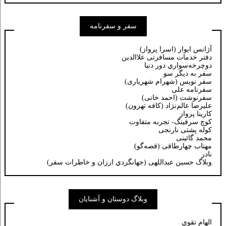
سفر و سفرنامه
آژانس ایوار (اسرا پرواز)
دفتر خدمات مسافرتی علاالدین
دوچرخه‌سواري دور دنيا
سفر به دیگر سو
سفر نویس (شهرام شهریاری)
سفرنامه علی
سفرنوشت (احمد خانی)
عليرضا عالم‌نژاد (كافه تهرون)
کارینا پرواز
کوچ سرفینگ- تجربه متفاوت
کوله پشتی نارنجی
محمد گائینی
مهتاب چهارطاقی (قصه‌گو)
نادر
وبلاگ حسين عبداللهی (جهانگردي ارزان و خاطرات سفر)
وبلاگ دوستان و آشنایان
الهام تقوي