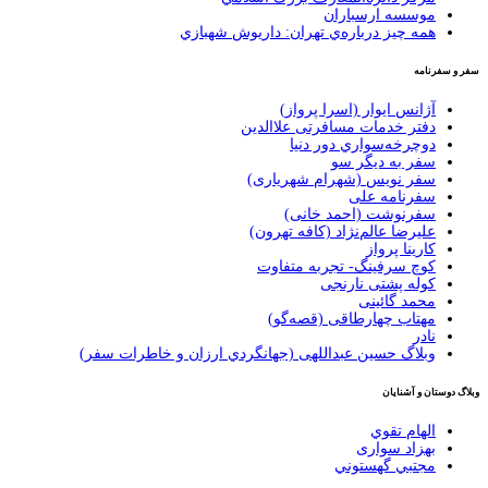
موسسه ارسباران
همه چيز درباره‌ي تهران: داريوش شهبازي
سفر و سفرنامه
آژانس ایوار (اسرا پرواز)
دفتر خدمات مسافرتی علاالدین
دوچرخه‌سواري دور دنيا
سفر به دیگر سو
سفر نویس (شهرام شهریاری)
سفرنامه علی
سفرنوشت (احمد خانی)
عليرضا عالم‌نژاد (كافه تهرون)
کارینا پرواز
کوچ سرفینگ- تجربه متفاوت
کوله پشتی نارنجی
محمد گائینی
مهتاب چهارطاقی (قصه‌گو)
نادر
وبلاگ حسين عبداللهی (جهانگردي ارزان و خاطرات سفر)
وبلاگ دوستان و آشنایان
الهام تقوي
بهزاد سواری
مجتبي گهستوني