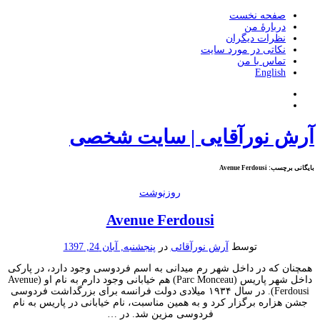
صفحه نخست
دربارۀ من
نظرات دیگران
نکاتی در مورد سایت
تماس با من
English
آرش نورآقایی | سایت شخصی
بایگانی برچسب:
Avenue Ferdousi
روزنوشت
Avenue Ferdousi
توسط
آرش نورآقائی
در
پنجشنبه, آبان 24, 1397
همچنان که در داخل شهر رم میدانی به اسم فردوسی وجود دارد، در پارکی
داخل شهر پاریس (Parc Monceau) هم خیابانی وجود دارم به نام او (Avenue
Ferdousi). در سال ۱۹۳۴ میلادی دولت فرانسه برای بزرگداشت فردوسی
جشن هزاره برگزار کرد و به همین مناسبت، نام خیابانی در پاریس به نام
فردوسی مزین شد. در …