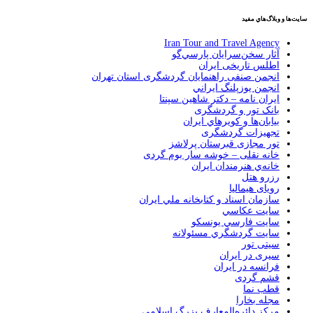
سايت‌ها و وبلاگ‌هاي مفيد
Iran Tour and Travel Agency
آثار سخن‌سرايان پارسي‌گو
اطلس تاریخی ایران
انجمن صنفی راهنمایان گردشگری استان تهران
انجمن يوزپلنگ ايراني
ایران نامه – دکتر شاهین سپنتا
بانک تور و گردشگری
بيابان‌ها و كويرهاي ايران
تجهیزات گردشگری
تور مجازی قبرستان پرلاشز
خانه نقلی – خوشه سار بوم گردی
خانه‌ي هنرمندان ايران
رزرو هتل
رویای هیمالیا
سازمان اسناد و كتابخانه ملي ايران
سايت عكاسي
سايت فارسي يونسكو
سايت گردشگري مسئولانه
سیتی تور
سیری در ایران
فرانسه در ايران
قشم گردی
قطب نما
مجله بخارا
مركز دائره‌المعارف بزرگ اسلامي