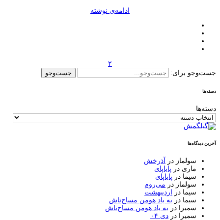
ادامه‌ی نوشته
۲
جست‌وجو برای:
دسته‌ها
دسته‌ها
آخرین دیدگاه‌ها
سولماز
در
آذرخش
ماری
در
پایاپای
سیما
در
پایاپای
سولماز
در
می‌روم
سیما
در
اردیبهشت
سیما
در
به یاد هومن مساح‌تاش
سمیرا
در
به یاد هومن مساح‌تاش
سمیرا
در
دی ۰۴