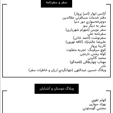
سفر و سفرنامه
آژانس ایوار (اسرا پرواز)
دفتر خدمات مسافرتی علاالدین
دوچرخه‌سواري دور دنيا
سفر به دیگر سو
سفر نویس (شهرام شهریاری)
سفرنامه علی
سفرنوشت (احمد خانی)
عليرضا عالم‌نژاد (كافه تهرون)
کارینا پرواز
کوچ سرفینگ- تجربه متفاوت
کوله پشتی نارنجی
محمد گائینی
مهتاب چهارطاقی (قصه‌گو)
نادر
وبلاگ حسين عبداللهی (جهانگردي ارزان و خاطرات سفر)
وبلاگ دوستان و آشنایان
الهام تقوي
بهزاد سواری
مجتبي گهستوني