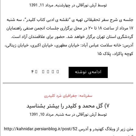
توسط
آرش نورآقائی
در
چهارشنبه, مرداد 11, 1391
جلسه ی شرح سفر تحقیقاتی تهیه ی “نقشه ی ادبی کتاب کلیدر”، سه شنبه
۱۷ مرداد از ساعت ۱۸ تا ۲۰ در محل برگزاری جلسات انجمن صنفی راهنمایان
گردشگری استان تهران برگزار خواهد شد. حضور برای علاقمندان آزاد است.
آدرس: خانه سلامت عباس آباد: خیابان مطهری، خیابان اکبری، خیابان زینالی،
کوچه پاکزاد، پلاک ۱۵
ادامه‌ی نوشته
۴
سفرنامه: جغرافیای مَرد کلیدری
۷) گل محمد و کلیدر را بیشتر بشناسید
توسط
آرش نورآقائی
در
سه شنبه, مرداد 10, 1391
متن زیر از وبلاگ کهنیدر و آدرس http://kahnidar.persianblog.ir/post/52