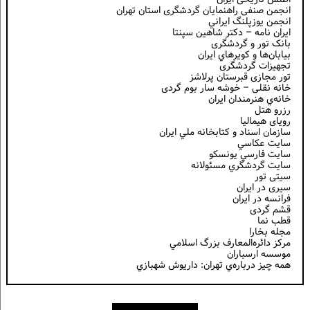
انجمن صنفی راهنمایان گردشگری استان تهران
انجمن يوزپلنگ ايراني
ایران نامه – دکتر شاهین سپنتا
بانک تور و گردشگری
بيابان‌ها و كويرهاي ايران
تجهیزات گردشگری
تور مجازی قبرستان پرلاشز
خانه نقلی – خوشه سار بوم گردی
خانه‌ي هنرمندان ايران
رزرو هتل
رویای هیمالیا
سازمان اسناد و كتابخانه ملي ايران
سايت عكاسي
سايت فارسي يونسكو
سايت گردشگري مسئولانه
سیتی تور
سیری در ایران
فرانسه در ايران
قشم گردی
قطب نما
مجله بخارا
مركز دائره‌المعارف بزرگ اسلامي
موسسه ارسباران
همه چيز درباره‌ي تهران: داريوش شهبازي