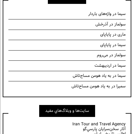
سیما
در
واژه‌های باردار
سولماز
در
آذرخش
ماری
در
پایاپای
سیما
در
پایاپای
سولماز
در
می‌روم
سیما
در
اردیبهشت
سیما
در
به یاد هومن مساح‌تاش
سمیرا
در
به یاد هومن مساح‌تاش
سايت‌ها و وبلاگ‌هاي مفيد
Iran Tour and Travel Agency
آثار سخن‌سرايان پارسي‌گو
اطلس تاریخی ایران