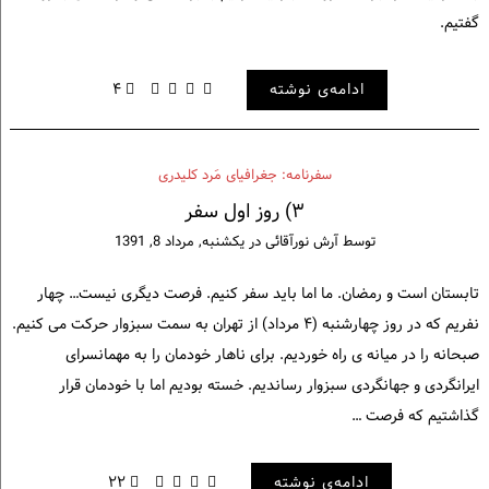
گفتیم.
ادامه‌ی نوشته
۴
سفرنامه: جغرافیای مَرد کلیدری
۳) روز اول سفر
توسط
آرش نورآقائی
در
یکشنبه, مرداد 8, 1391
تابستان است و رمضان. ما اما باید سفر کنیم. فرصت دیگری نیست… چهار
نفریم که در روز چهارشنبه (۴ مرداد) از تهران به سمت سبزوار حرکت می کنیم.
صبحانه را در میانه ی راه خوردیم. برای ناهار خودمان را به مهمانسرای
ایرانگردی و جهانگردی سبزوار رساندیم. خسته بودیم اما با خودمان قرار
گذاشتیم که فرصت …
ادامه‌ی نوشته
۲۲