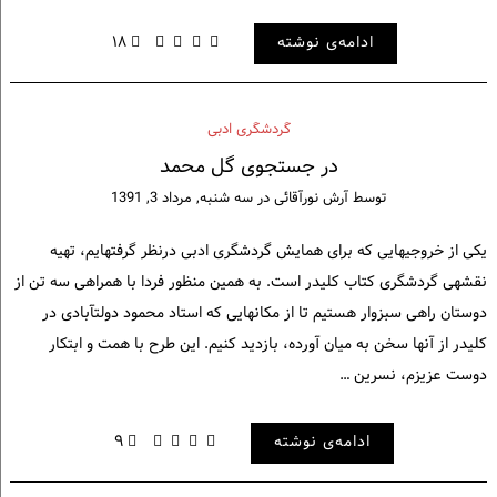
ادامه‌ی نوشته
۱۸
گردشگری ادبی
در جستجوی گل محمد
توسط
آرش نورآقائی
در
سه شنبه, مرداد 3, 1391
یکی از خروجی‎هایی که برای همایش گردشگری ادبی درنظر گرفته‎ایم، تهیه
نقشه‎ی گردشگری کتاب کلیدر است. به همین منظور فردا با همراهی سه تن از
دوستان راهی سبزوار هستیم تا از مکان‎هایی که استاد محمود دولت‎آبادی در
کلیدر از آن‎ها سخن به میان آورده، بازدید کنیم. این طرح با همت و ابتکار
دوست عزیزم، نسرین …
ادامه‌ی نوشته
۹