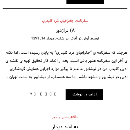
سفرنامه: جغرافیای مَرد کلیدری
۸) تراژدی
توسط
آرش نورآقائی
در
شنبه, مرداد 14, 1391
هرچند که سفرنامه ی “جغرافیای مرد کلیدری” به پایان رسیده است، اما نکته
ی آخر این سفرنامه هنوز باقی است. بعد از اتمام کار تحقیق تهیه ی نقشه ی
ادبی کلیدر، من در نیشابور ماندم تا پیگیر موارد اجرایی همایش گردشگری
ادبی در نیشابور و مشهد باشم. اما سه همسفرم از نیشابور به سمت تهران …
ادامه‌ی نوشته
۹
اطلاع‌رسانی و خبر
به امید دیدار