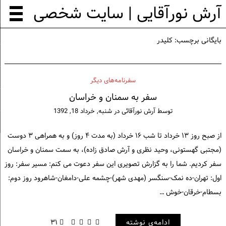
آرش نورآقایی | سایت شخصی
بایگانی برچسب:
کلیدر
سفرنامه‌های دیگر
سفر به سمنان و خراسان
توسط
آرش نورآقائی
در
شنبه, خرداد 18, 1392
از صبح روز ۱۳ خرداد تا شب ۱۶ خرداد (به مدت ۴ روز) و به همراهی ۳ دوست
(مجتبی گهستونی، وحید نظری و آرش صادق زاده)، به سمت سمنان و خراسان
سفر کردیم. شما را به گزارش تصویری این سفر دعوت می کنم: مسیر سفر: روز
اول: تهران-ده نمک-سنگسر (مهدی شهر)-چشمه علی-دامغان-شاهرود روز دوم:
بسطام-خرقان-خوش …
ادامه‌ی نوشته
۳۱