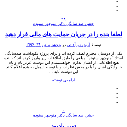
۲۸
جشن صد سالگی دکتر منوچهر ستوده
لطفا بنده را در جریان حمایت های مالی قرار دهید
توسط
آرش نورآقائی
در
پنجشنبه, تیر 27, 1392
یکی از دوستان محترم لطف کرده اند و برای پروژه نکوداشت صدسالگی
استاد “منوچهر ستوده” مبلغی را طبق اطلاعات زیر واریز کرده اند که بنده
هیچ اطلاعاتی از ایشان ندارم. خواهشمندم این دوست عزیز نام و نام
خانوادگی اشان را یا در بخش نظرات و یا توسط ایمیل به بنده اعلام کنند.
این دوست باید …
ادامه‌ی نوشته
۰
جشن صد سالگی دکتر منوچهر ستوده
تمبر یادبود