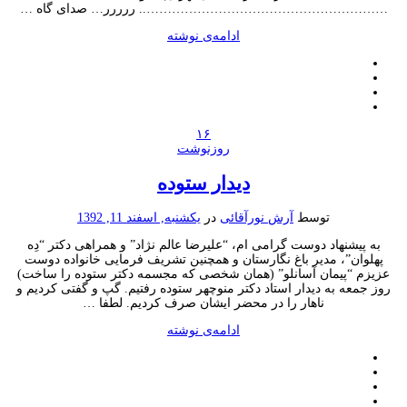
………………………………………………….. ررررر… صدای گاه …
ادامه‌ی نوشته
۱۶
روزنوشت
دیدار ستوده
توسط
آرش نورآقائی
در
یکشنبه, اسفند 11, 1392
به پیشنهاد دوست گرامی ام، “علیرضا عالم نژاد” و همراهی دکتر “دِه
پهلوان”، مدیر باغ نگارستان و همچنین تشریف فرمایی خانواده دوست
عزیزم “پیمان آسانلو” (همان شخصی که مجسمه دکتر ستوده را ساخت)
روز جمعه به دیدار استاد دکتر منوچهر ستوده رفتیم. گپ و گفتی کردیم و
ناهار را در محضر ایشان صرف کردیم. لطفا …
ادامه‌ی نوشته