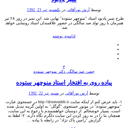
توسط
آرش نورآقائی
در
یکشنبه, تیر 23, 1392
طرح تمبر یادبود استاد “منوچهر ستوده” نهایی شد. این تمبر در روز ۲۸ تیر
همزمان با روز تولد صد سالگی در حضور علاقمندان استاد رونمایی خواهد
شد:
ادامه‌ی نوشته
۳
جشن صد سالگی دکتر منوچهر ستوده
پیاده روی به افتخار استاد منوچهر ستوده
توسط
آرش نورآقائی
در
شنبه, تیر 22, 1392
۱- باید عرض کنم از اینکه سایت http://drsotoudeh.ir در جستجوی عبارت
“منوچهر ستوده” در موتور جستجوی “گوگل” به اولین گزینه تبدیل شده
است، بسیار خوشحالم. از دوستان خواهشمندم با رجوع به این سایت،
همچنان ما را در به روز کردن این سایت دلگرم نگاه دارند. ۲- لطفا به
گزارش “رامین پاک نژاد” در رابطه با پیاده …