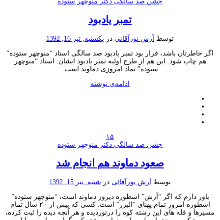
جشن صد سالگی دکتر منوچهر ستوده
تمبر یادبود
توسط
آرش نورآقائی
در
یکشنبه, تیر 16, 1392
اگر خاطرتان باشد، قرار بود تمبر یادبود صد سالگی استاد “منوچهر ستوده”
هم چاپ شود. این هم از طرح اولیه تمبر یادبود ایشان: استاد “منوچهر
ستوده” نماد امروزی دماوند است.
ادامه‌ی نوشته
۱۵
جشن صد سالگی دکتر منوچهر ستوده
صعود دماوند هم انجام شد
توسط
آرش نورآقائی
در
شنبه, تیر 15, 1392
باور دارم که اگر “آرش” اسطوره دیروز دماوند است، “منوچهر ستوده”
اسطوره امروز تمام پهنای “البرز” است. کسی که بیش از ۲۰ سال تمام
مسیرها و قله های این رشته کوه را درنوردیده و هر آنچه دیده را ثبت کرده،