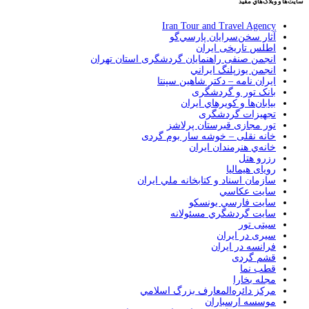
سايت‌ها و وبلاگ‌هاي مفيد
Iran Tour and Travel Agency
آثار سخن‌سرايان پارسي‌گو
اطلس تاریخی ایران
انجمن صنفی راهنمایان گردشگری استان تهران
انجمن يوزپلنگ ايراني
ایران نامه – دکتر شاهین سپنتا
بانک تور و گردشگری
بيابان‌ها و كويرهاي ايران
تجهیزات گردشگری
تور مجازی قبرستان پرلاشز
خانه نقلی – خوشه سار بوم گردی
خانه‌ي هنرمندان ايران
رزرو هتل
رویای هیمالیا
سازمان اسناد و كتابخانه ملي ايران
سايت عكاسي
سايت فارسي يونسكو
سايت گردشگري مسئولانه
سیتی تور
سیری در ایران
فرانسه در ايران
قشم گردی
قطب نما
مجله بخارا
مركز دائره‌المعارف بزرگ اسلامي
موسسه ارسباران