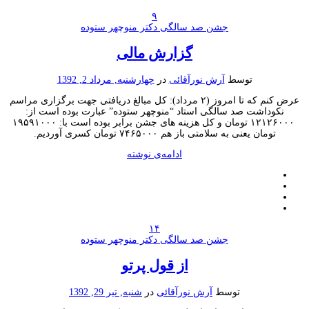
۹
جشن صد سالگی دکتر منوچهر ستوده
گزارش مالی
توسط
آرش نورآقائی
در
چهارشنبه, مرداد 2, 1392
عرض کنم که تا امروز (۲ مرداد): کل مبالغ دریافتی جهت برگزاری مراسم
نکوداشت صد سالگی استاد “منوچهر ستوده” عبارت بوده است از:
۱۲۱۲۶۰۰۰ تومان و کل هزینه های جشن برابر بوده است با: ۱۹۵۹۱۰۰۰
تومان یعنی به سلامتی باز هم ۷۴۶۵۰۰۰ تومان کسری آوردیم.
ادامه‌ی نوشته
۱۴
جشن صد سالگی دکتر منوچهر ستوده
از قول پرتو
توسط
آرش نورآقائی
در
شنبه, تیر 29, 1392