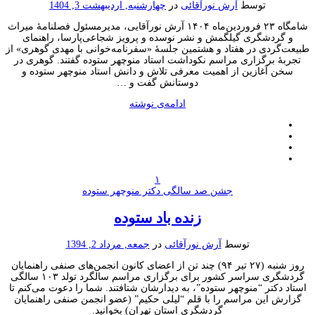
توسط
آرش نورآقائی
در
چهارشنبه, اردیبهشت 3, 1404
شامگاه ۲۳ فروردین‌ماه ۱۴۰۴ آرش نورآقایی، مدیرمسئول فصلنامهٔ میراث
و گردشگری گیلگمش و نشر نوسده و پرویز شجاعی‌پارسا، راهنمای
طبیعت‌گردی در هفتاد و هشتمین جلسهٔ «سفرنامه‌خوانی با مهدی گوهری» از
تجربهٔ برگزاری مراسم نکوداشت استاد منوچهر ستوده گفتند. گوهری در
سخن آغازین از اهمیت معرفی تلاش‌ و دانش استاد منوچهر ستوده و‌
دوستانش گفت و …
ادامه‌ی نوشته
۱
جشن صد سالگی دکتر منوچهر ستوده
زنده باد ستوده
توسط
آرش نورآقائی
در
جمعه, مرداد 2, 1394
روز شنبه (۲۷ تیر ۹۴) چند تن از اعضای کانون انجمن‌های صنفی راهنمایان
گردشگری سراسر کشور برای برگزاری مراسم سالگرد تولد ۱۰۳ سالگی
استاد دکتر “منوچهر ستوده”، به دیدارشان شتافتند. شما را دعوت می‌کنم تا
گزارش این مراسم را با قلم “لیلی حکیم” (عضو انجمن صنفی راهنمایان
گردشگری استان تهران) بخوانید.