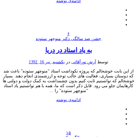
ادامه‌ی نوشته
۶
جشن صد سالگی دکتر منوچهر ستوده
به یاد استاد در دریا
توسط
آرش نورآقائی
در
یکشنبه, تیر 16, 1392
از این بابت خوشحالم که پروژه نکوداشت استاد “منوچهر ستوده” باعث شد
که دوستان بسیاری، فعالیت های جالب توجه و ارزشمندی انجام دهند. بسیار
خوشحالم که توانستیم ثابت کنیم بدون چشمداشت به کمک دولت و دولتی ها
کارهایمان جلو می رود. قابل ذکر است که ما، همه با هم توانستیم یاد استاد
“منوچهر ستوده” را …
ادامه‌ی نوشته
۱۵