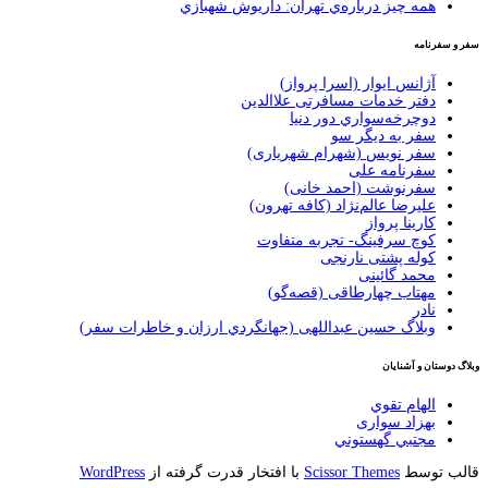
همه چيز درباره‌ي تهران: داريوش شهبازي
سفر و سفرنامه
آژانس ایوار (اسرا پرواز)
دفتر خدمات مسافرتی علاالدین
دوچرخه‌سواري دور دنيا
سفر به دیگر سو
سفر نویس (شهرام شهریاری)
سفرنامه علی
سفرنوشت (احمد خانی)
عليرضا عالم‌نژاد (كافه تهرون)
کارینا پرواز
کوچ سرفینگ- تجربه متفاوت
کوله پشتی نارنجی
محمد گائینی
مهتاب چهارطاقی (قصه‌گو)
نادر
وبلاگ حسين عبداللهی (جهانگردي ارزان و خاطرات سفر)
وبلاگ دوستان و آشنایان
الهام تقوي
بهزاد سواری
مجتبي گهستوني
قالب توسط
Scissor Themes
با افتخار قدرت گرفته از
WordPress