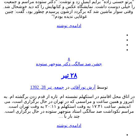
“پرتو حسنی زاده” برایم ایمیل زد و نوشت: “دکتر ستوده مراسم و جمعیت
را خیلی دوست داشت. نمایشگاه عکس و کتابهایش را که دید خوشحال شد.
وقتی سوار ماشین شد که برگردد ازشون پرسیدم چطور بود، گفت: چنین
غوغایی ندیده بودم!”
ادامه‌ی نوشته
۸
جشن صد سالگی دکتر منوچهر ستوده
۲۸ تیر
توسط
آرش نورآقائی
در
جمعه, تیر 28, 1392
در اتاق محل اقامتم در استکهلم نشسته ام. تازه از قدم زدن برگشته ام. به
امروز و همین ساعت و مراسمی که در تهران در حال برگزاری است، می
اندیشم. ساعت ۱۷:۴۱ به وقت استکهلم و ۲۰:۱۱ به وقت تهران است.
مراسم نکوداشت صد سالگی استاد منوچهر ستوده در حال برگزاری است.
چند بار با …
ادامه‌ی نوشته