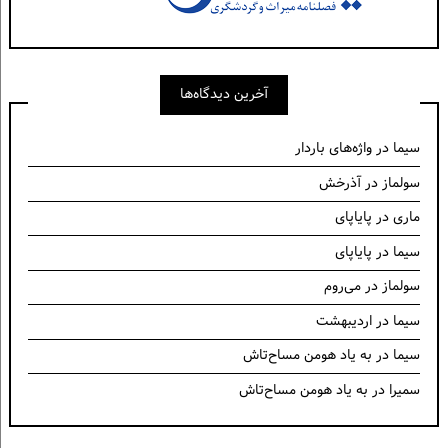
آخرین دیدگاه‌ها
سیما
در
واژه‌های باردار
سولماز
در
آذرخش
ماری
در
پایاپای
سیما
در
پایاپای
سولماز
در
می‌روم
سیما
در
اردیبهشت
سیما
در
به یاد هومن مساح‌تاش
سمیرا
در
به یاد هومن مساح‌تاش