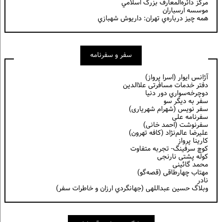
مركز دائره‌المعارف بزرگ اسلامي
موسسه ارسباران
همه چيز درباره‌ي تهران: داريوش شهبازي
سفر و سفرنامه
آژانس ایوار (اسرا پرواز)
دفتر خدمات مسافرتی علاالدین
دوچرخه‌سواري دور دنيا
سفر به دیگر سو
سفر نویس (شهرام شهریاری)
سفرنامه علی
سفرنوشت (احمد خانی)
عليرضا عالم‌نژاد (كافه تهرون)
کارینا پرواز
کوچ سرفینگ- تجربه متفاوت
کوله پشتی نارنجی
محمد گائینی
مهتاب چهارطاقی (قصه‌گو)
نادر
وبلاگ حسين عبداللهی (جهانگردي ارزان و خاطرات سفر)