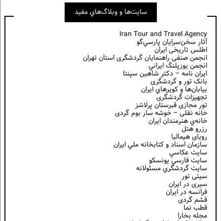
سايت‌ها و وبلاگ‌هاي مفيد
Iran Tour and Travel Agency
آثار سخن‌سرايان پارسي‌گو
اطلس تاریخی ایران
انجمن صنفی راهنمایان گردشگری استان تهران
انجمن يوزپلنگ ايراني
ایران نامه – دکتر شاهین سپنتا
بانک تور و گردشگری
بيابان‌ها و كويرهاي ايران
تجهیزات گردشگری
تور مجازی قبرستان پرلاشز
خانه نقلی – خوشه سار بوم گردی
خانه‌ي هنرمندان ايران
رزرو هتل
رویای هیمالیا
سازمان اسناد و كتابخانه ملي ايران
سايت عكاسي
سايت فارسي يونسكو
سايت گردشگري مسئولانه
سیتی تور
سیری در ایران
فرانسه در ايران
قشم گردی
قطب نما
مجله بخارا