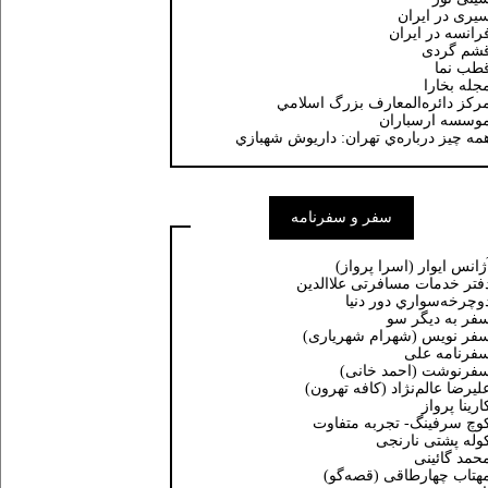
یری در ایران
رانسه در ايران
شم گردی
طب نما
جله بخارا
ركز دائره‌المعارف بزرگ اسلامي
وسسه ارسباران
مه چيز درباره‌ي تهران: داريوش شهبازي
سفر و سفرنامه
ژانس ایوار (اسرا پرواز)
فتر خدمات مسافرتی علاالدین
وچرخه‌سواري دور دنيا
فر به دیگر سو
فر نویس (شهرام شهریاری)
فرنامه علی
فرنوشت (احمد خانی)
ليرضا عالم‌نژاد (كافه تهرون)
ارینا پرواز
وچ سرفینگ- تجربه متفاوت
وله پشتی نارنجی
حمد گائینی
هتاب چهارطاقی (قصه‌گو)