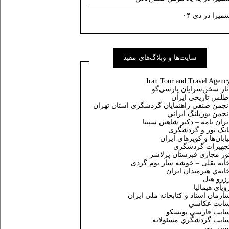
میرا
در
دی ۰۴
سايت‌ها و وبلاگ‌هاي مفيد
Iran Tour and Travel Agenc
ثار سخن‌سرايان پارسي‌گو
طلس تاریخی ایران
نجمن صنفی راهنمایان گردشگری استان تهران
نجمن يوزپلنگ ايراني
یران نامه – دکتر شاهین سپنتا
انک تور و گردشگری
يابان‌ها و كويرهاي ايران
جهیزات گردشگری
ور مجازی قبرستان پرلاشز
انه نقلی – خوشه سار بوم گردی
انه‌ي هنرمندان ايران
زرو هتل
ویای هیمالیا
ازمان اسناد و كتابخانه ملي ايران
ايت عكاسي
ايت فارسي يونسكو
ايت گردشگري مسئولانه
یتی تور