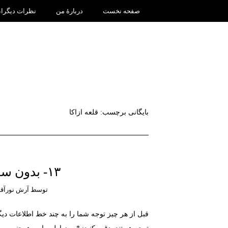
صفحه نخست
دربارۀ من
نظرات دیگرا
بایگانی برچسب:
قلعه ازاکا
۱۳- بدون ساکی، مست ساکورا
توسط
آرش نورآقا
قبل از هر چیز توجه شما را به چند خط اطلاعات دی