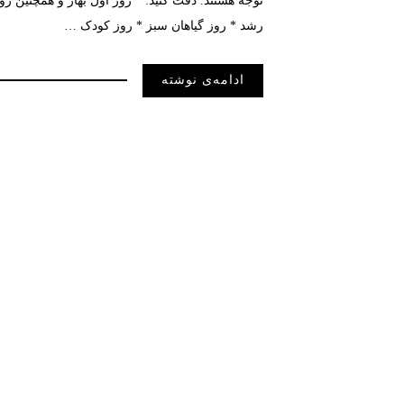
توجه هستند. دقت کنید: * روز اول بهار و همچنین روز
رشد * روز گیاهان سبز * روز کودک …
ادامه‌ی نوشته