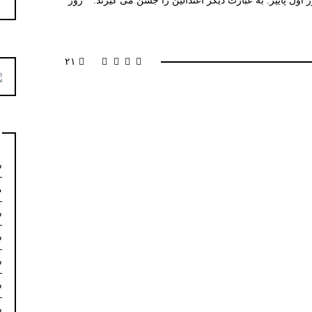
 اول پاییز. به عبارت دیگر اعتدالین را جشن می گیرند. * روز
۲۱
س
م
س
س
س
س
س