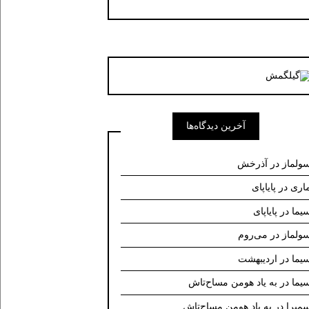
آخرین دیدگاه‌ها
ولماز
در
آذرخش
اری
در
پایاپای
یما
در
پایاپای
ولماز
در
می‌روم
یما
در
اردیبهشت
یما
در
به یاد هومن مساح‌تاش
میرا
در
به یاد هومن مساح‌تاش