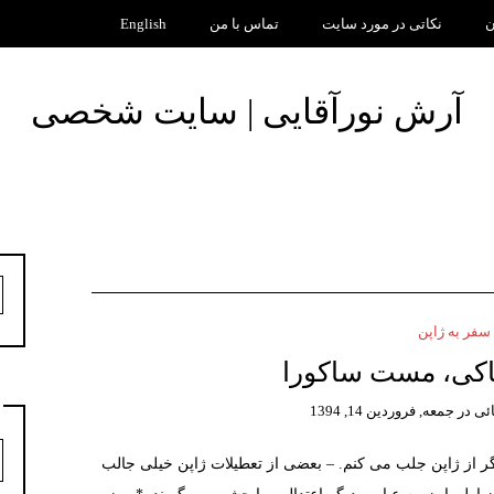
ن
نکاتی در مورد سایت
تماس با من
English
آرش نورآقایی | سایت شخصی
ج
ب
سفر به ژاپن
ئی
در
جمعه, فروردین 14, 1394
د
گر از ژاپن جلب می کنم. – بعضی از تعطیلات ژاپن خیلی جالب