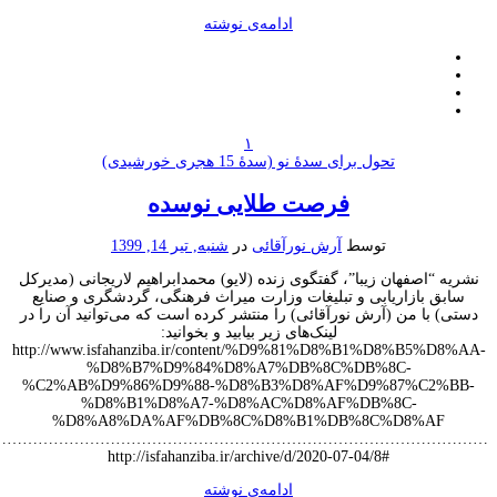
ادامه‌ی نوشته
۱
تحول برای سدۀ نو (سدۀ 15 هجری خورشیدی)
فرصت طلایی نوسده
توسط
آرش نورآقائی
در
شنبه, تیر 14, 1399
ه “اصفهان زیبا”، گفتگوی زنده (لایو) محمدابراهیم لاریجانی (مدیرکل
بق بازاریابی و تبلیغات وزارت میراث فرهنگی، گردشگری و صنایع
ی) با من (آرش نورآقائی) را منتشر کرده است که می‌توانید آن را در
لینک‌های زیر بیابید و بخوانید:
http://www.isfahanziba.ir/content/%D9%81%D8%B1%D8%B5%D8
%D8%B7%D9%84%D8%A7%DB%8C%DB%8C-
%C2%AB%D9%86%D9%88-%D8%B3%D8%AF%D9%87%C2%B
%D8%B1%D8%A7-%D8%AC%D8%AF%DB%8C-
%D8%A8%DA%AF%DB%8C%D8%B1%DB%8C%D8%AF
……………………………………………………………………………………
http://isfahanziba.ir/archive/d/2020-07-04/8#
ادامه‌ی نوشته