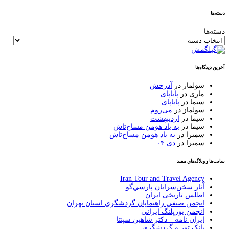
ها
دگاه‌ها
سولماز
در
آذرخش
ماری
در
پایاپای
سیما
در
پایاپای
سولماز
در
می‌روم
سیما
در
اردیبهشت
سیما
در
به یاد هومن مساح‌تاش
سمیرا
در
به یاد هومن مساح‌تاش
سمیرا
در
دی ۰۴
و وبلاگ‌هاي مفيد
Iran Tour and Travel Agency
آثار سخن‌سرايان پارسي‌گو
اطلس تاریخی ایران
انجمن صنفی راهنمایان گردشگری استان تهران
انجمن يوزپلنگ ايراني
ایران نامه – دکتر شاهین سپنتا
بانک تور و گردشگری