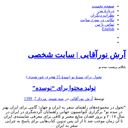
صفحه نخست
دربارۀ من
نظرات دیگران
نکاتی در مورد سایت
تماس با من
English
ش نورآقایی | سایت شخصی
ی برچسب:
سده نو
تحول برای سدۀ نو (سدۀ 15 هجری خورشیدی)
تولید محتوا برای “نوسده”
توسط
آرش نورآقائی
در
سه شنبه, مرداد 7, 1399
 در مجموعه‌های راهنمای سفر به ایران و جهان؛ گامی برای ایران بهتر
سده نو* برگزاری کنوانسیون جهانی راهنمایان گردشگری در ایران در
سال ۲۰۱۷ و بروز فقدان منابع معتبر و کافی برای معرفی شایسته‌ی ایران
آن زمان موجب شد تا از آن پس تدوین کتاب‌هایی برای پاسخ به چرایی
سفر به ایران …