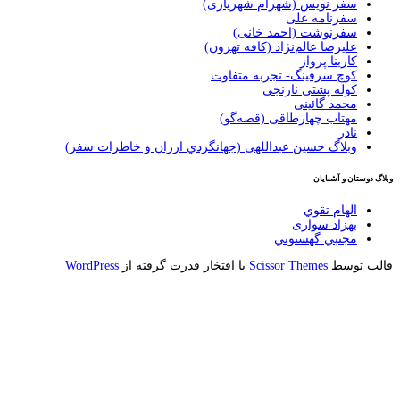
سفر نویس (شهرام شهریاری)
سفرنامه علی
سفرنوشت (احمد خانی)
عليرضا عالم‌نژاد (كافه تهرون)
کارینا پرواز
کوچ سرفینگ- تجربه متفاوت
کوله پشتی نارنجی
محمد گائینی
مهتاب چهارطاقی (قصه‌گو)
نادر
وبلاگ حسين عبداللهی (جهانگردي ارزان و خاطرات سفر)
وستان و آشنایان
الهام تقوي
بهزاد سواری
مجتبي گهستوني
 توسط
Scissor Themes
با افتخار قدرت گرفته از
WordPress