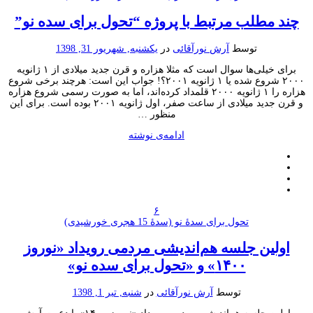
د مطلب مرتبط با پروژه “تحول برای سده نو”
توسط
آرش نورآقائی
در
یکشنبه, شهریور 31, 1398
برای خیلی‌ها سوال است که مثلا هزاره و قرن جدید میلادی از ۱ ژانویه
۲۰۰۰ شروع شده یا ۱ ژانویه ۲۰۰۱؟! جواب این است: هرچند برخی شروع
هزاره را ۱ ژانویه ۲۰۰۰ قلمداد کرده‌اند، اما به صورت رسمی شروع هزاره
و قرن جدید میلادی از ساعت صفر، اول ژانویه ۲۰۰۱ بوده است. برای این
منظور …
ادامه‌ی نوشته
۶
تحول برای سدۀ نو (سدۀ 15 هجری خورشیدی)
ولین جلسه هم‌اندیشی مردمی رویداد «نوروز
۱۴۰۰» و «تحول برای سده نو»
توسط
آرش نورآقائی
در
شنبه, تیر 1, 1398