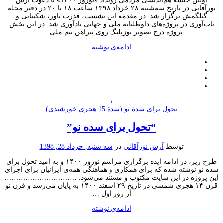
اولین جلسه هم‌اندیشی مردمی رویداد «نوروز ۱۴۰۰» با دعوت آرش
نورآقایی در تاریخ سه‌شنبه ۲۸ خرداد ۱۳۹۸ ساعت ۱۸ تا ۲۰ در دفتر مجله
یلگمش برگزار شد. در مقدمه این نشست، قدرت باور، شکیبایی و
‌آوری در پروژه‌های داوطلبانه ملی و جهانی یادآوری شد. در این بخش
پروژه درج تصویر یوزپلنگ روی پیراهن تیم ملی …
ادامه‌ی نوشته
۱
تحول برای سدۀ نو (سدۀ 15 هجری خورشیدی)
“تحول برای سده نو”
توسط
آرش نورآقائی
در
سه شنبه, خرداد 28, 1398
طرح زیر، در ادامه ایده برگزاری مراسم نوروز ۱۴۰۰ و به امید تحول برای
و نوشته شده که برای همکاری و هماهنگی همه‌ی ایرانیان برای اجرای
پروژه در این سایت مکتوب و مستند می‌شود. ………………………….
قرن ۱۴ هجری شمسی در تاریخ ۲۹ اسفند ۱۴۰۰ به پایان می‌رسد و قرن نو
از روز اول …
ادامه‌ی نوشته