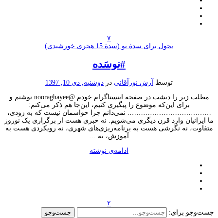
۷
تحول برای سدۀ نو (سدۀ 15 هجری خورشیدی)
#نوسَده
توسط
آرش نورآقائی
در
دوشنبه, دی 10, 1397
مطلب زیر را دیشب در صفحه اینستاگرام خودم @nooraghayee نوشتم و
برای این‌که موضوع را پیگیری کنیم، این‌جا هم ذکر می‌کنم:
………………………. نمی‌دانم چرا حواسمان نیست که به زودی،
رانیان وارد قرن دیگری می‌شویم. نه خبری هست از برگزاری یک نوروز
وت، نه نگرشی هست به برنامه‌ریزی‌های شهری، نه رویکردی هست به
آموزش، نه …
ادامه‌ی نوشته
۲
وجو برای: