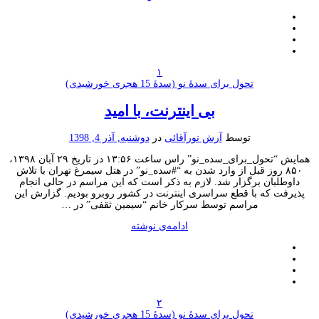
۱
تحول برای سدۀ نو (سدۀ 15 هجری خورشیدی)
بی اینترنت، با امید
توسط
آرش نورآقائی
در
دوشنبه, آذر 4, 1398
همایش “تحول_برای_سده_نو” راس ساعت ۱۳:۵۶ در تاریخ ۲۹ آبان ۱۳۹۸،
۸۵۰ روز قبل از وارد شدن به “#سده_نو” در هتل سیمرغ تهران با تلاش
وطلبان برگزار شد. لازم به ذکر است که این مراسم در حالی انجام
رفت که با قطع سراسری اینترنت در کشور روبرو بودیم. گزارش این
مراسم توسط سرکار خانم “سیمین ثقفی” در …
ادامه‌ی نوشته
۲
تحول برای سدۀ نو (سدۀ 15 هجری خورشیدی)