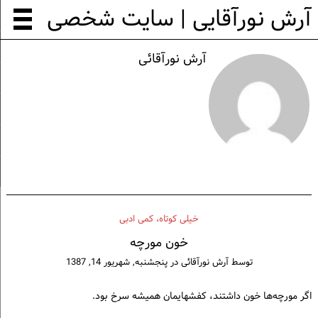
آرش نورآقایی | سایت شخصی
آرش نورآقائی
خيلی كوتاه، كمی ادبی
خون مورچه
توسط
آرش نورآقائی
در
پنجشنبه, شهریور 14, 1387
اگر مورچه‌ها خون داشتند، کفشهایمان همیشه سرخ بود.