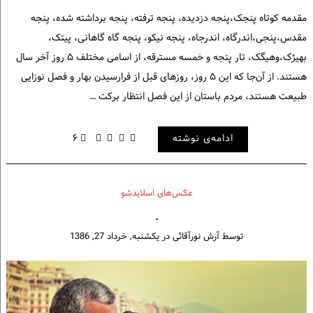
مقدمه کوتاه پنجک،پنجه دزدیده، پنجه ترفته، پنجه برداشته شده، پنجه
مقدس،پنجی،اندرگاه، اندرجاه، پنجه نیکو، پنجه گاه گاهانی، پیتک،
بهیژک،وهیگک، تار پنجه و خمسه مسترقه، از اسامی مختلف ۵ روز آخر سال
هستند. از آن‌جا که این ۵ روز، روزهای قبل از فرارسیدن بهار و فصل نوزایی
طبیعت هستند، مردم باستان از این فصل انتظار برکت …
ادامه‌ی نوشته
۶
عکس‌های اسلایدشو
.
توسط
آرش نورآقائی
در
یکشنبه, خرداد 27, 1386