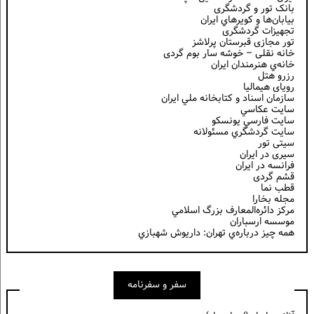
بانک تور و گردشگری
بيابان‌ها و كويرهاي ايران
تجهیزات گردشگری
تور مجازی قبرستان پرلاشز
خانه نقلی – خوشه سار بوم گردی
خانه‌ي هنرمندان ايران
رزرو هتل
رویای هیمالیا
سازمان اسناد و كتابخانه ملي ايران
سايت عكاسي
سايت فارسي يونسكو
سايت گردشگري مسئولانه
سیتی تور
سیری در ایران
فرانسه در ايران
قشم گردی
قطب نما
مجله بخارا
مركز دائره‌المعارف بزرگ اسلامي
موسسه ارسباران
همه چيز درباره‌ي تهران: داريوش شهبازي
سفر و سفرنامه