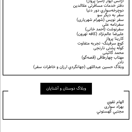
آژانس ایوار (اسرا پرواز)
دفتر خدمات مسافرتی علاالدین
دوچرخه‌سواري دور دنيا
سفر به دیگر سو
سفر نویس (شهرام شهریاری)
سفرنامه علی
سفرنوشت (احمد خانی)
عليرضا عالم‌نژاد (كافه تهرون)
کارینا پرواز
کوچ سرفینگ- تجربه متفاوت
کوله پشتی نارنجی
محمد گائینی
مهتاب چهارطاقی (قصه‌گو)
نادر
وبلاگ حسين عبداللهی (جهانگردي ارزان و خاطرات سفر)
وبلاگ دوستان و آشنایان
الهام تقوي
بهزاد سواری
مجتبي گهستوني