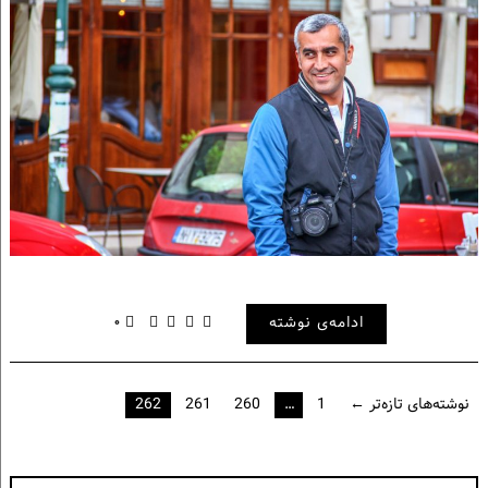
ادامه‌ی نوشته
۰
راهبری
نوشته‌های تازه‌تر ←
1
…
260
261
262
نوشته‌ها