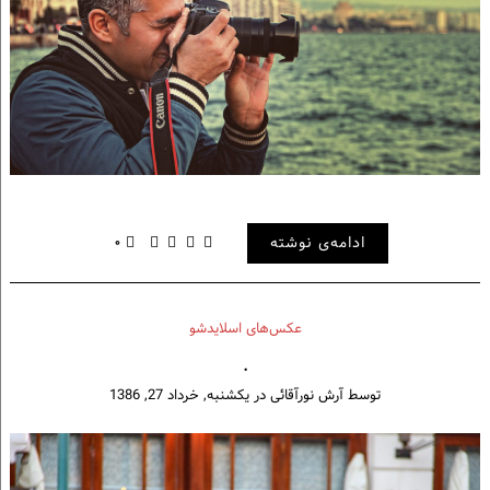
ادامه‌ی نوشته
۰
عکس‌های اسلایدشو
.
توسط
آرش نورآقائی
در
یکشنبه, خرداد 27, 1386