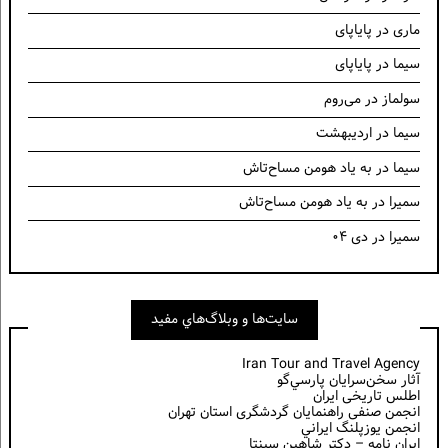
ماری
در
پایاپای
سیما
در
پایاپای
سولماز
در
می‌روم
سیما
در
اردیبهشت
سیما
در
به یاد هومن مساح‌تاش
سمیرا
در
به یاد هومن مساح‌تاش
سمیرا
در
دی ۰۴
سايت‌ها و وبلاگ‌هاي مفيد
Iran Tour and Travel Agency
آثار سخن‌سرايان پارسي‌گو
اطلس تاریخی ایران
انجمن صنفی راهنمایان گردشگری استان تهران
انجمن يوزپلنگ ايراني
ایران نامه – دکتر شاهین سپنتا