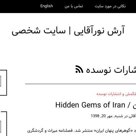
نکاتی در مورد سایت
تماس با من
English
آرش نورآقایی | سایت شخصی
شارات نوسده
ج
ب
لگمش و انتشارات نوسده
Hidden
قائی
در
شنبه, مهر 20, 1398
د
د «گوهرهای پنهان ایران» منتشر شد. فصلنامه میراث و گردشگری