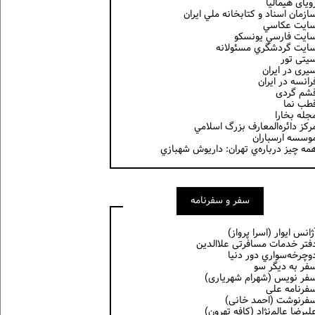
ویای هیمالیا
ازمان اسناد و كتابخانه ملي ايران
ايت عكاسي
ايت فارسي يونسكو
ايت گردشگري مسئولانه
یتی تور
یری در ایران
رانسه در ايران
شم گردی
طب نما
جله بخارا
ركز دائره‌المعارف بزرگ اسلامي
وسسه ارسباران
مه چيز درباره‌ي تهران: داريوش شهبازي
سفر و سفرنامه
ژانس ایوار (اسرا پرواز)
فتر خدمات مسافرتی علاالدین
وچرخه‌سواري دور دنيا
فر به دیگر سو
فر نویس (شهرام شهریاری)
فرنامه علی
فرنوشت (احمد خانی)
ليرضا عالم‌نژاد (كافه تهرون)