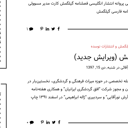
ر
 پروانه انتشار انگلیسی فصلنامه گیلگمش کارت مدیر مسوولی
س
س
امه فارسی گیلگمش
س
س
س
س
۱
ف
ق
ق
لگمش و انتشارات نوسده
م
م
مش (ویرایش جدید)
م
ه
قائی
در
شنبه, دی 15, 1397
له تخصصی در حوزه میراث فرهنگی و گردشگری، نخستین‌بار در
‌مندان و مجوز شرکت “افق گردشگری ایرانیان” و همکاری هفته‌نامه
آ
“تعطیلات نو”، ویژه‌نامه گیلگمش به مدیریت اجرایی “آرش نورآقایی” و سردبیری “ژاله ابراهیمی” در اسفند ۱۳۹۱ چاپ
د
د
س
س
س
س
۰
ع