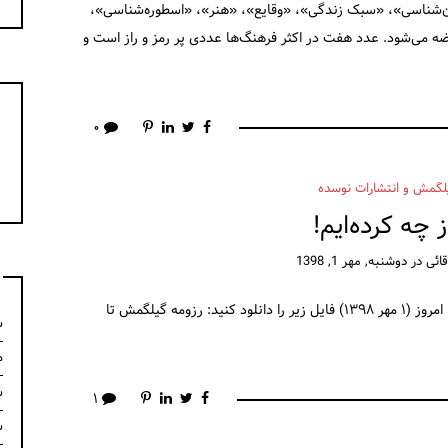
ن‌شناسی»، «سبک زندگی»، «وقایع»، «هنر»، «اسطوره‌شناسی»،
 می‌شود. عدد هفت در اکثر فرهنگ‌ها عددی پر رمز و راز است و
۰
لگمش و انتشارات نوسده
ز چه کرده‌ایم!
ائی
در
دوشنبه, مهر 1, 1398
برای اطلاع از فعالیت‌های فصلنامه گیلگمش از ابتدا تا امروز (۱ مهر ۱۳۹۸) فایل زیر را دانلود کنید: رزومه گیلگمش تا
س
م
س
۱
س