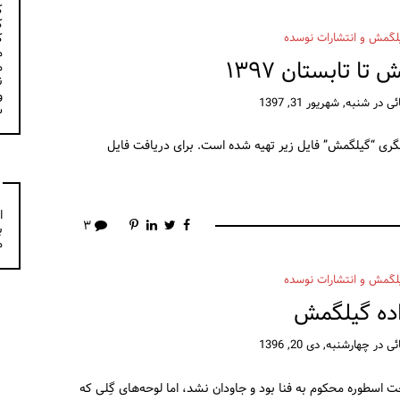
ک
ک
ک
لگمش و انتشارات نوسده
م
ا تابستان ۱۳۹۷
م
ن
و
ئی
در
شنبه, شهریور 31, 1397
س
گری “گیلگمش” فایل زیر تهیه شده است. برای دریافت فایل
ا
۳
ب
م
لگمش و انتشارات نوسده
اده گیلگمش
ئی
در
چهارشنبه, دی 20, 1396
طوره محکوم به فنا بود و جاودان نشد، اما لوحه‌های گِلی که