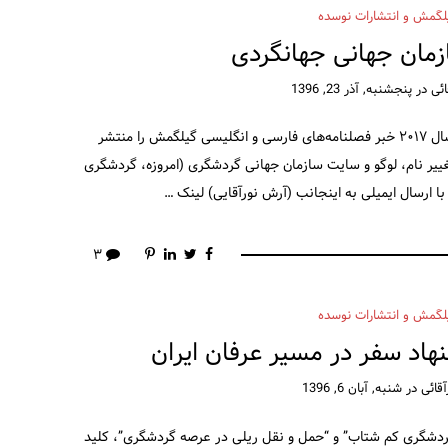
لگمش و انتشارات نوسده
مان جهانی جهانگردی
ائی
در
پنجشنبه, آذر 23, 1396
سایت مرتبط با شعار سازمان جهانی جهانگردی برای سال ۲۰۱۷ خبر فصلنامه‌های فارسی و انگلیسی گیلگمش را منتشر
۲۰۲: متاسفانه بعد از تغییر نام، لوگو و سایت سازمان جهانی گردشگری (امروزه، گردشگری
ا ارسال ایمیلی به اینجانب (آرش نورآقایی) لینک …
۳
لگمش و انتشارات نوسده
هاد سفر در مسیر عرفان ایران
قائی
در
شنبه, آبان 6, 1396
گردشگری کم شتاب” و “حمل و نقل ریلی در عرصه گردشگری”، کلید