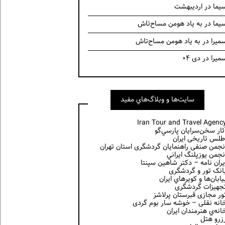
یما
در
اردیبهشت
یما
در
به یاد هومن مساح‌تاش
میرا
در
به یاد هومن مساح‌تاش
میرا
در
دی ۰۴
سايت‌ها و وبلاگ‌هاي مفيد
Iran Tour and Travel Agenc
ثار سخن‌سرايان پارسي‌گو
طلس تاریخی ایران
نجمن صنفی راهنمایان گردشگری استان تهران
نجمن يوزپلنگ ايراني
یران نامه – دکتر شاهین سپنتا
انک تور و گردشگری
يابان‌ها و كويرهاي ايران
جهیزات گردشگری
ور مجازی قبرستان پرلاشز
انه نقلی – خوشه سار بوم گردی
انه‌ي هنرمندان ايران
زرو هتل