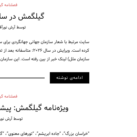
فصلنامه گی
گیلگمش در ساز
توسط
آرش نورآق
کرده است. ویرایش در سال ۶
سازمان ملل) لینک خبر از بین رفته است. این سازمان ب
ادامه‌ی نوشته
فصلنامه گی
ویژه‌نامه گیلگمش: پیشن
توسط
آرش نورآ
“خراسان بزرگ”، “جاده ابریشم”، “تورهای معنوی”، “