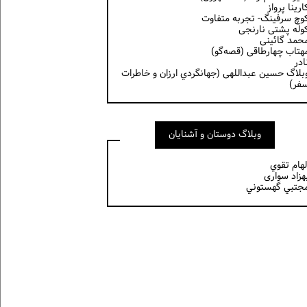
ارینا پرواز
وچ سرفینگ- تجربه متفاوت
وله پشتی نارنجی
حمد گائینی
هتاب چهارطاقی (قصه‌گو)
ادر
بلاگ حسين عبداللهی (جهانگردي ارزان و خاطرات
فر)
وبلاگ دوستان و آشنایان
لهام تقوي
هزاد سواری
جتبي گهستوني