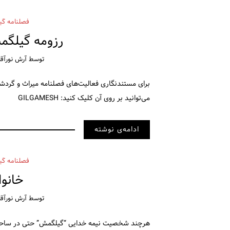
فصلنامه گی
رزومه گیلگمش ت
توسط
آرش نورآقا
برای مستندنگاری فعالیت‌های فصلنامه میراث و گردش
می‌توانید بر روی آن کلیک کنید: GILGAMESH
ادامه‌ی نوشته
فصلنامه گی
خانو
توسط
آرش نورآقا
هرچند شخصیت نیمه خدایی “گیلگمش” حتی در ساحت اس