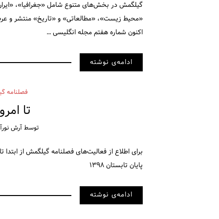
گیلگمش در بخش‌های متنوع شامل «جغرافیا»، «ایرا
«محیط زیست»، «مطالعاتی» و «تاریخ» منتشر و عرضه
اکنون شماره هفتم مجله انگلیسی …
ادامه‌ی نوشته
فصلنامه گی
تا امرو
توسط
آرش نورآق
پایان تابستان ۱۳۹۸
ادامه‌ی نوشته