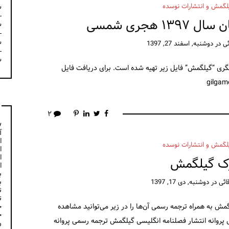
لگمش و انتشارات نوسده
س
 هجری شمسی
س
س
ئی
در
دوشنبه, اسفند 27, 1397
س
گری “گیلگمش” فایل زیر تهیه شده است. برای دریافت فایل
۲
y
آ
ا
لگمش و انتشارات نوسده
ا
ا
ک گیلگمش
ا
ب
ب
ائی
در
دوشنبه, دی 17, 1397
ت
ت
خ
گمش به همراه ترجمه رسمی آن‌ها را در زیر می‌توانید مشاهده
خ
 پروانه انتشار فصلنامه انگلیسی گیلگمش ترجمه رسمی پروانه
ر