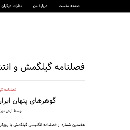
صفحه نخست
دربارۀ من
نظرات دیگران
فصلنامه گیلگمش و انت
فصلنامه گی
گوهرهای پنهان ایران /  Gems of Iran
توسط
آرش نورآ
هفتمین شماره از فصلنامه انگلیسی گیلگمش با رویکر