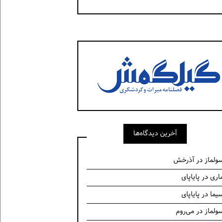
آخرین دیدگاه‌ها
ولماز
در
آذرخش
اری
در
پایاپای
یما
در
پایاپای
ولماز
در
می‌روم