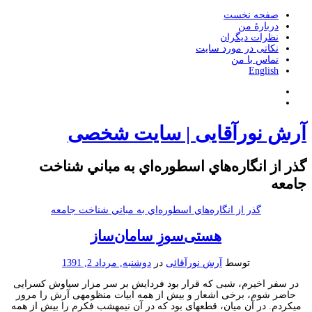
صفحه نخست
دربارۀ من
نظرات دیگران
نکاتی در مورد سایت
تماس با من
English
آرش نورآقایی | سایت شخصی
گذر از انگاره‌هاي اسطوره‌اي به مباني شناخت
جامعه
گذر از انگاره‌هاي اسطوره‌اي به مباني شناخت جامعه
هستی‌سوزِ سامان‌ساز
توسط
آرش نورآقائی
در
دوشنبه, مرداد 2, 1391
در سفر اخیرم، شبی که قرار بود فردایش بر سر مزار سیاوش کسرایی
حاضر شوم، برخی اشعار و بیش از همه ابیات منظومه‎ی آرش را مرور
می‎کردم. در آن میان، قطعه‎ای بود که در آن نیمه‎شب فکرم را بیش از همه