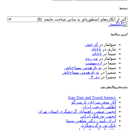
برای:
دسته‌ها
دسته‌ها
آخرین دیدگاه‌ها
سولماز
در
آذرخش
ماری
در
پایاپای
سیما
در
پایاپای
سولماز
در
می‌روم
سیما
در
اردیبهشت
سیما
در
به یاد هومن مساح‌تاش
سمیرا
در
به یاد هومن مساح‌تاش
سمیرا
در
دی ۰۴
سايت‌ها و وبلاگ‌هاي مفيد
Iran Tour and Travel Agency
آثار سخن‌سرايان پارسي‌گو
اطلس تاریخی ایران
انجمن صنفی راهنمایان گردشگری استان تهران
انجمن يوزپلنگ ايراني
ایران نامه – دکتر شاهین سپنتا
بانک تور و گردشگری