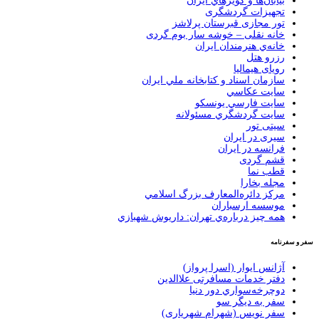
بيابان‌ها و كويرهاي ايران
تجهیزات گردشگری
تور مجازی قبرستان پرلاشز
خانه نقلی – خوشه سار بوم گردی
خانه‌ي هنرمندان ايران
رزرو هتل
رویای هیمالیا
سازمان اسناد و كتابخانه ملي ايران
سايت عكاسي
سايت فارسي يونسكو
سايت گردشگري مسئولانه
سیتی تور
سیری در ایران
فرانسه در ايران
قشم گردی
قطب نما
مجله بخارا
مركز دائره‌المعارف بزرگ اسلامي
موسسه ارسباران
همه چيز درباره‌ي تهران: داريوش شهبازي
سفر و سفرنامه
آژانس ایوار (اسرا پرواز)
دفتر خدمات مسافرتی علاالدین
دوچرخه‌سواري دور دنيا
سفر به دیگر سو
سفر نویس (شهرام شهریاری)