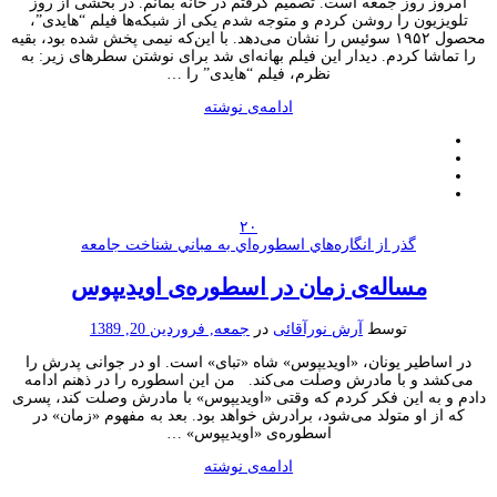
امروز روز جمعه است. تصمیم گرفتم در خانه بمانم. در بخشی از روز
تلویزیون را روشن کردم و متوجه شدم یکی از شبکه‌ها فیلم “هایدی”،
محصول ۱۹۵۲ سوئیس را نشان می‌دهد. با این‌که نیمی پخش شده بود، بقیه
را تماشا کردم. دیدار این فیلم بهانه‌ای شد برای نوشتن سطرهای زیر: به
نظرم، فیلم “هایدی” را …
ادامه‌ی نوشته
۲۰
گذر از انگاره‌هاي اسطوره‌اي به مباني شناخت جامعه
مساله‌ی زمان در اسطوره‌ی اویدیپوس
توسط
آرش نورآقائی
در
جمعه, فروردین 20, 1389
در اساطیر یونان، «اویدیپوس» شاه «تبای» است. او در جوانی پدرش را
می‌کشد و با مادرش وصلت می‌کند. من این اسطوره را در ذهنم ادامه
دادم و به این فکر کردم که وقتی «اویدیپوس» با مادرش وصلت کند، پسری
که از او متولد می‌شود، برادرش خواهد بود. بعد به مفهوم «زمان» در
اسطوره‌ی «اویدیپوس» …
ادامه‌ی نوشته