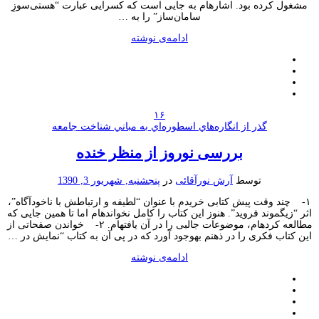
مشغول کرده بود. اشاره‎ام به جایی است که کسرایی عبارت “هستی‌سوزِ
سامان‌ساز” را به …
ادامه‌ی نوشته
۱۶
گذر از انگاره‌هاي اسطوره‌اي به مباني شناخت جامعه
بررسی نوروز از منظر خنده
توسط
آرش نورآقائی
در
پنجشنبه, شهریور 3, 1390
۱- چند وقت پیش کتابی خریدم با عنوان “لطیفه و ارتباطش با ناخودآگاه”،
اثر “زیگموند فروید”. هنوز این کتاب را کامل نخوانده‎ام اما تا همین جایی که
مطالعه کرده‎ام، موضوعات جالبی را در آن یافته‎ام. ۲- خواندن صفحاتی از
این کتاب فکری را در ذهنم به‎وجود آورد که در پی آن به کتاب “نمایش در …
ادامه‌ی نوشته