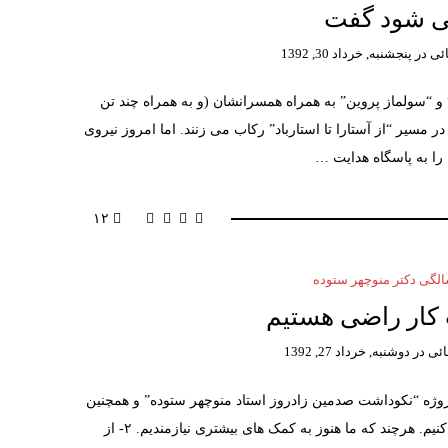
ی شود گفت
ئی
در
پنجشنبه, خرداد 30, 1392
 و “سولماز پروین” به همراه همسرانشان (و به همراه چند تن
ر مسیر “از آستارا تا استارباد” رکاب می زنند. اما امروز نیروی
را به پاسگاه هدایت …
۱۲
گی دکتر منوچهر ستوده
کار راضی هستیم
ائی
در
دوشنبه, خرداد 27, 1392
 پروژه “نکوداشت صدمین زادروز استاد منوچهر ستوده” و همچنین
ایجاد “بنیاد ستوده” یاری کرده اند، سپاسگزاری می کنیم. هرچند که ما هنوز به کمک های بیشتری نیازمندیم. ۲- از