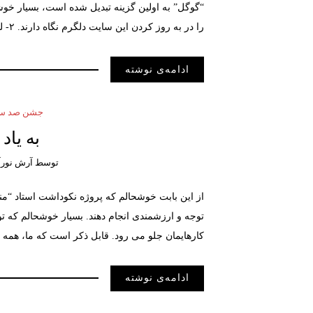
“گوگل” به اولین گزینه تبدیل شده است، بسیار خوش
را در به روز کردن این سایت دلگرم نگاه دارند. ۲- لطفا به گزارش “رامین پاک نژاد” در رابطه با پیاده …
ادامه‌ی نوشته
جشن صد سال
به یاد 
توسط
آرش نورآ
از این بابت خوشحالم که پروژه نکوداشت استاد “م
توجه و ارزشمندی انجام دهند. بسیار خوشحالم که ت
کارهایمان جلو می رود. قابل ذکر است که ما، همه با
ادامه‌ی نوشته