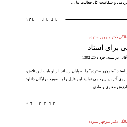
ردمی و شفافیت کل فعالیت بنا …
۲۳
گی دکتر منوچهر ستوده
 برای استاد
قائی
در
شنبه, خرداد 25, 1392
اد “منوچهر ستوده” را به پایان رساند. از او بابت این تلاش،
روی آدرس زیر، می توانید این فایل را به صورت رایگان دانلود
ز ارزش معنوی و مادی …
۹
گی دکتر منوچهر ستوده