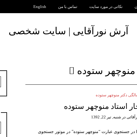
ن
نکاتی در مورد سایت
تماس با من
English
آرش نورآقایی | سایت شخصی
منوچهر ستوده
ج
ب
گی دکتر منوچهر ستوده
خار استاد منوچهر ستوده
آقائی
در
شنبه, تیر 22, 1392
د
۱- باید عرض کنم از اینکه سایت http://drsotoudeh.ir در جستجوی عبارت “منوچهر ستوده” در موتور جستجوی