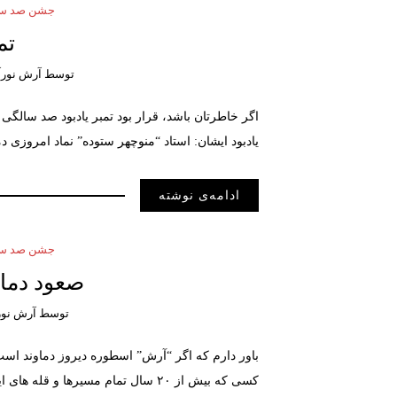
جشن صد سال
تم
توسط
آرش نورآ
اگر خاطرتان باشد، قرار بود تمبر یادبود صد سالگی
یادبود ایشان: استاد “منوچهر ستوده” نماد امروزی د
ادامه‌ی نوشته
جشن صد سال
صعود دماو
توسط
آرش نور
باور دارم که اگر “آرش” اسطوره دیروز دماوند است
کسی که بیش از ۲۰ سال تمام مسیرها و