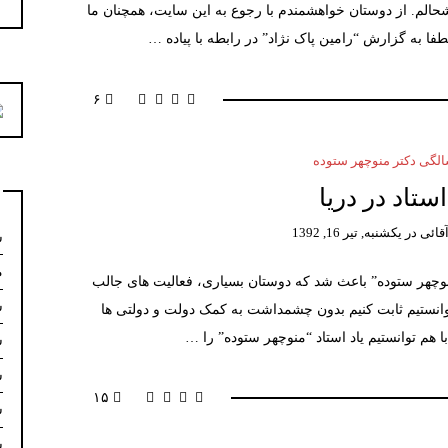
حالم. از دوستان خواهشمندم با رجوع به این سایت، همچنان ما
۶
گی دکتر منوچهر ستوده
استاد در دریا
قائی
در
یکشنبه, تیر 16, 1392
س
م
نوچهر ستوده” باعث شد که دوستان بسیاری، فعالیت های جالب
س
وانستیم ثابت کنیم بدون چشمداشت به کمک دولت و دولتی ها
 هم توانستیم یاد استاد “منوچهر ستوده” را …
س
س
۱۵
س
س