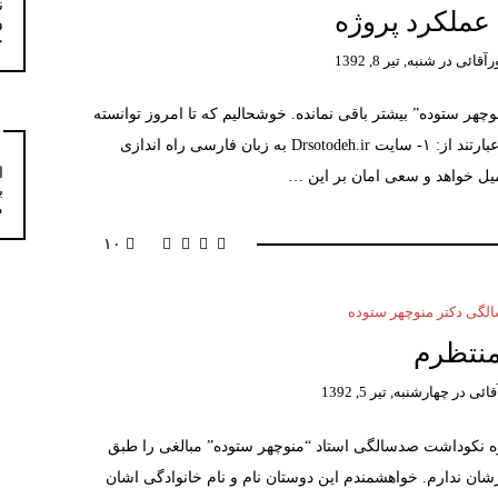
ن
ملکرد پروژه
و
خ
رآقائی
در
شنبه, تیر 8, 1392
وچهر ستوده” بیشتر باقی نمانده. خوشحالیم که تا امروز توانسته
ایم ۷۰ درصد فعالیت هایمان را به پایان برسانیم که عبارتند از: ۱- سایت Drsotodeh.ir به زبان فارسی راه اندازی
ا
یل خواهد و سعی امان بر این …
ب
م
۱۰
گی دکتر منوچهر ستوده
نتظرم
قائی
در
چهارشنبه, تیر 5, 1392
ژه نکوداشت صدسالگی استاد “منوچهر ستوده” مبالغی را طبق
ازشان ندارم. خواهشمندم این دوستان نام و نام خانوادگی اشان