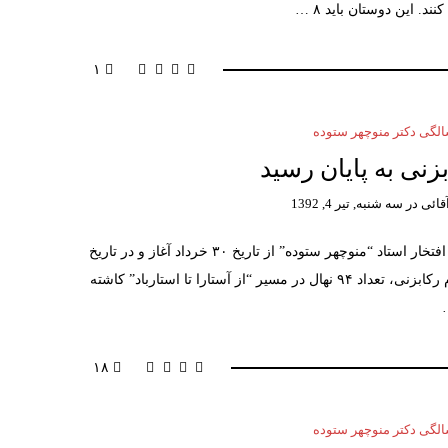
د. این دوستان باید ۸ …
۱
گی دکتر منوچهر ستوده
زنی به پایان رسید
قائی
در
سه شنبه, تیر 4, 1392
فاز دوم رکابزنی در مسیر “از آستارا تا استارباد” به افتخار استاد “منوچهر ستوده” از تاریخ ۳۰ خرداد آغاز و در تاریخ
۳ تیر به پایان رسید. تاکنون و جمعا در فاز اول و دوم رکابزنی، تعداد ۹۴ نهال در مسیر “از آستارا تا استارباد” کاشته
۱۸
گی دکتر منوچهر ستوده