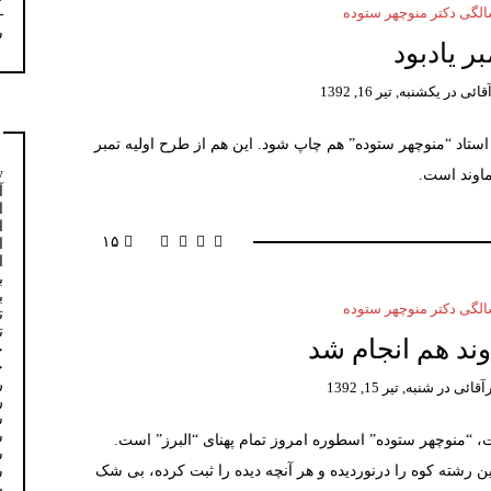
گی دکتر منوچهر ستوده
س
بر یادبود
قائی
در
یکشنبه, تیر 16, 1392
 استاد “منوچهر ستوده” هم چاپ شود. این هم از طرح اولیه تمبر
y
ماوند است.
آ
ا
ا
۱۵
ا
ا
ب
ب
گی دکتر منوچهر ستوده
ت
ت
ند هم انجام شد
خ
خ
ر
آقائی
در
شنبه, تیر 15, 1392
ر
س
س
، “منوچهر ستوده” اسطوره امروز تمام پهنای “البرز” است.
س
 قله های این رشته کوه را درنوردیده و هر آنچه دیده را ثبت کرده، بی شک
س
س