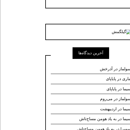
آخرین دیدگاه‌ها
ولماز
در
آذرخش
اری
در
پایاپای
یما
در
پایاپای
ولماز
در
می‌روم
یما
در
اردیبهشت
یما
در
به یاد هومن مساح‌تاش
میرا
در
به یاد هومن مساح‌تاش