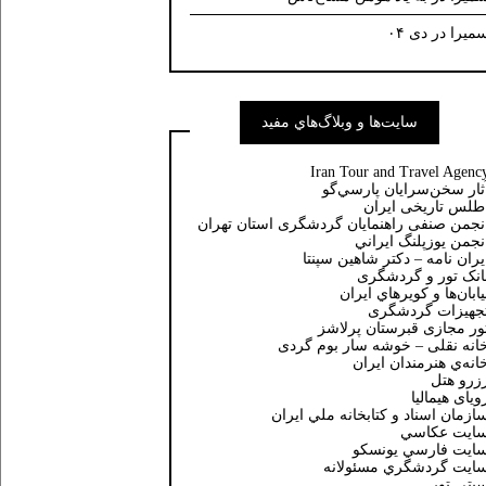
میرا
در
دی ۰۴
سايت‌ها و وبلاگ‌هاي مفيد
Iran Tour and Travel Agenc
ثار سخن‌سرايان پارسي‌گو
طلس تاریخی ایران
نجمن صنفی راهنمایان گردشگری استان تهران
نجمن يوزپلنگ ايراني
یران نامه – دکتر شاهین سپنتا
انک تور و گردشگری
يابان‌ها و كويرهاي ايران
جهیزات گردشگری
ور مجازی قبرستان پرلاشز
انه نقلی – خوشه سار بوم گردی
انه‌ي هنرمندان ايران
زرو هتل
ویای هیمالیا
ازمان اسناد و كتابخانه ملي ايران
ايت عكاسي
ايت فارسي يونسكو
ايت گردشگري مسئولانه
یتی تور