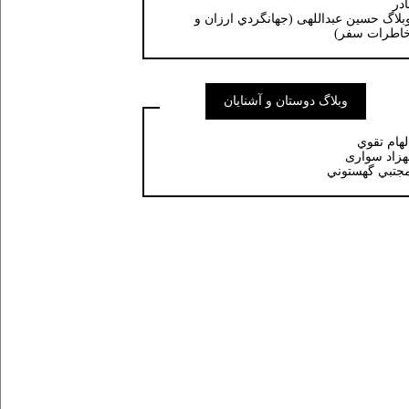
ادر
بلاگ حسين عبداللهی (جهانگردي ارزان و
اطرات سفر)
وبلاگ دوستان و آشنایان
لهام تقوي
هزاد سواری
جتبي گهستوني