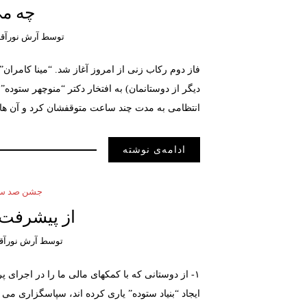
چه م
توسط
آرش نورآقا
فاز دوم رکاب زنی از امروز آغاز شد. “مینا کامران”
دیگر از دوستانمان) به افتخار دکتر “منوچهر ستوده” د
انتظامی به مدت چند ساعت متوقفشان کرد و آن ها 
ادامه‌ی نوشته
جشن صد سال
از پیشرفت 
توسط
آرش نورآق
۱- از دوستانی که با کمکهای مالی ما را در اجرای