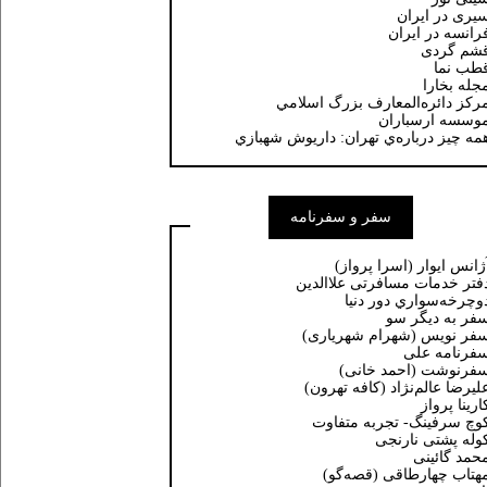
یری در ایران
رانسه در ايران
شم گردی
طب نما
جله بخارا
ركز دائره‌المعارف بزرگ اسلامي
وسسه ارسباران
مه چيز درباره‌ي تهران: داريوش شهبازي
سفر و سفرنامه
ژانس ایوار (اسرا پرواز)
فتر خدمات مسافرتی علاالدین
وچرخه‌سواري دور دنيا
فر به دیگر سو
فر نویس (شهرام شهریاری)
فرنامه علی
فرنوشت (احمد خانی)
ليرضا عالم‌نژاد (كافه تهرون)
ارینا پرواز
وچ سرفینگ- تجربه متفاوت
وله پشتی نارنجی
حمد گائینی
هتاب چهارطاقی (قصه‌گو)