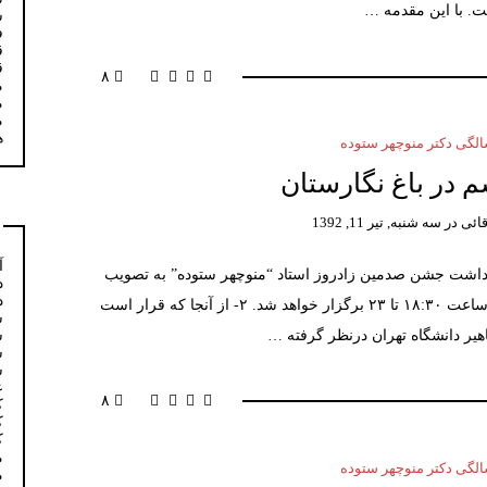
. با این مقدمه …
س
ف
ق
ق
۸
م
م
م
ه
گی دکتر منوچهر ستوده
 در باغ نگارستان
ائی
در
سه شنبه, تیر 11, 1392
آ
ری مراسم نکوداشت جشن صدمین زادروز استاد “منوچهر ستوده” به تصویب
د
د
رسید: ۱- مراسم در روز ۲۸ تیر در باغ نگارستان از ساعت ۱۸:۳۰ تا ۲۳ برگزار خواهد شد. ۲- از آنجا که قرار است
س
هیر دانشگاه تهران درنظر گرفته …
س
س
س
ع
۸
ک
ک
ک
م
گی دکتر منوچهر ستوده
م