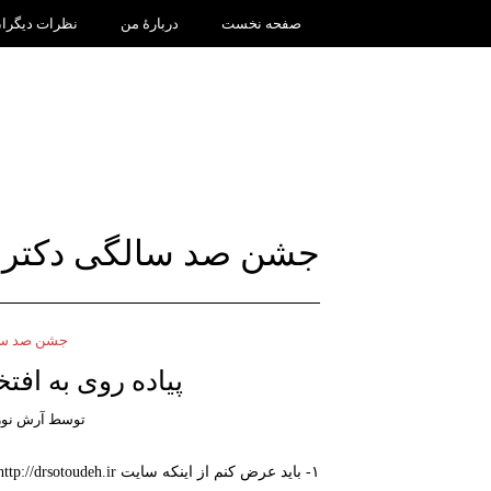
صفحه نخست
دربارۀ من
نظرات دیگرا
جشن صد سالگی دکتر 
جشن صد سال
پیاده روی به افت
توسط
آرش نور