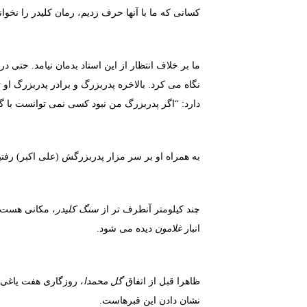
کسانی که ما با آنها حرف زدیم، رمان کلیدر را نخوا
ما بر خلاف انتظار از این استاد بدمان نیامد. حتی د
نگاه می کرد. بالاخره پدربزرگ و برادر پدربزرگ او
دارد: “اگر پدربزرگ من نبود کسی نمی توانست با گل م
به همراه او بر سر مزار پدربزرگش (علی اکبر) رفتی
چند کیلومتر آنطرف تر از
سنگ کلیدر
، مکانی هست 
انبار
غلامون
دیده می شود.
ظاهرا قبل از اتفاق
گل محمدا
، روزگاری هفت یاغی د
نشان دادن این قبرهاست.