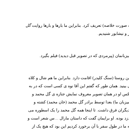
ته به صورت خلاصه) تعریف کرد. بنابراین ما بارها و بارها روایت
گل
و نیشابور شنیدیم.
بانمان (پیرمردی که در تصویر قبل دیدید) فیلم بگیرد.
 روستا (سنگ کلیدر) اقامت دارد. بنابراین ما هم شال و کلاه
 بینید. همان طور که گفتم این آقا نوه ی کسی است که در به
کس او در همان تصویر معروف نمایش جنازه ی گل محمد و
یزبان ما) بعدا توسط برادر گل محمد (خان محمد) کشته و
ت دیگران فرق داشت. تا اینجا همه گل محمد را یک اسطوره می
 دزد بوده. او برایمان گفت که داستان مارال …س شعر است و
 ما در طول سفر با آن برخورد کردیم این بود که هیچ یک از