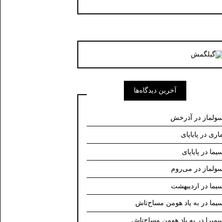
آخرین دیدگاه‌ها
ولماز
در
آذرخش
اری
در
پایاپای
یما
در
پایاپای
ولماز
در
می‌روم
یما
در
اردیبهشت
یما
در
به یاد هومن مساح‌تاش
میرا
در
به یاد هومن مساح‌تاش