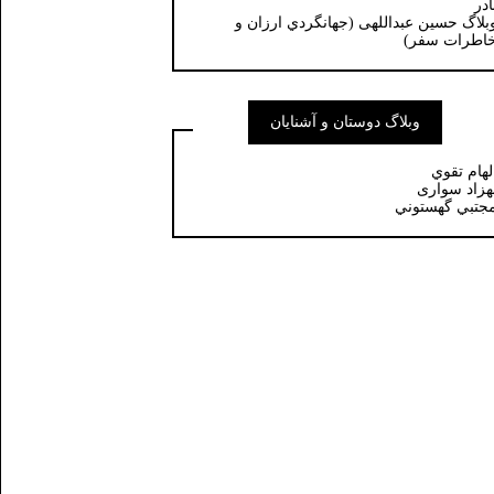
ادر
بلاگ حسين عبداللهی (جهانگردي ارزان و
اطرات سفر)
وبلاگ دوستان و آشنایان
لهام تقوي
هزاد سواری
جتبي گهستوني