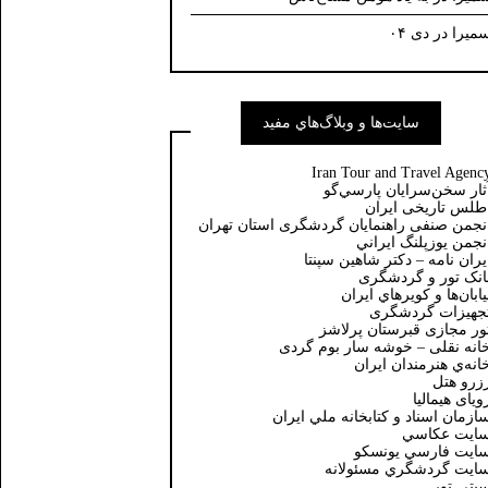
میرا
در
دی ۰۴
سايت‌ها و وبلاگ‌هاي مفيد
Iran Tour and Travel Agenc
ثار سخن‌سرايان پارسي‌گو
طلس تاریخی ایران
نجمن صنفی راهنمایان گردشگری استان تهران
نجمن يوزپلنگ ايراني
یران نامه – دکتر شاهین سپنتا
انک تور و گردشگری
يابان‌ها و كويرهاي ايران
جهیزات گردشگری
ور مجازی قبرستان پرلاشز
انه نقلی – خوشه سار بوم گردی
انه‌ي هنرمندان ايران
زرو هتل
ویای هیمالیا
ازمان اسناد و كتابخانه ملي ايران
ايت عكاسي
ايت فارسي يونسكو
ايت گردشگري مسئولانه
یتی تور