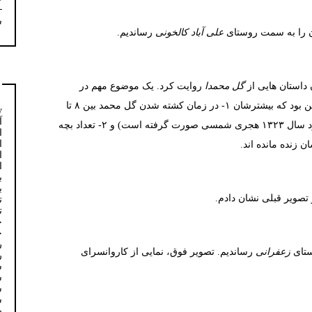
س
ن را به سمت روستای
علی آباد کالخونی
رساندیم.
 داستان هایی از
گل محمدا
روایت کرد. یک موضوع مهم در
زندگی این پیرمردهایی که ما با آنها ملاقات کردیم این بود که بیشترشان ۱- در زمان کشته شدن گل محمد بین ۸ تا
y
آ
۱۲ سال سن داشتند (ظاهرا مرگ گل محمد در حدود سال ۱۳۲۳ هجری شمسی صورت گرفته است) و ۲- تعداد بچه
ا
ا
ا
ا
ب
ب
تصویر قبلی نشان دادم.
ت
ت
خ
خ
ر
ستای
زعفرانی
رساندیم. تصویر فوق، نمایی از کاروانسرای
ر
س
س
س
س
س