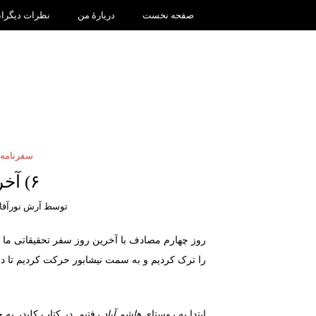
صفحه نخست
دربارۀ من
نظرات دیگرا
سفرنامه: 
۶) آخرین روز سفر
توسط
آرش نورآقا
روز چهارم مصادف با آخرین روز سفر تحقیقاتی ما ج
را ترک کردیم و به سمت نیشابور حرکت کردیم تا در ا
ابتدا به روستای
هاشم آباد
رفتیم. در کتاب کلیدر به