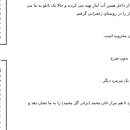
س
 داخل همین آب انبار تهیه می کردند و حالا یک تابلو به ما می
ف
ق
ار را در روستای
زعفرانی
گرفتم.
ق
م
م
م
ای مخروبه است.
ه
بدون شرح
آ
د
د
 یک پیرمرد دیگر…
س
س
س
س
د تا هم مزار
خان محمد
(برادر گل محمد) را به ما نشان دهد و
ع
ک
ک
ک
م
م