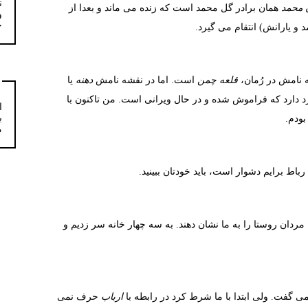
ن
 محمد
همان برادر گل محمد است که زنده می ماند و بعدا از
و
خ
 یارانش) انتقام می گیرد.
 نامش در رُمان،
قلعه چمن
است. اما در نقشه نامش
دهنه
یا
 دارد که فراموش شده و در حال ویرانی است. من تاکنون با
ا
ب
بودم.
م
باط برایم دشوار است، باید خودتان ببینید.
ردان روستا را به ما نشان دهند. به سه چهار خانه سر زدیم و
 گفت. ولی ابتدا با ما شرط کرد در رابطه با
ارباب
حرف نمی