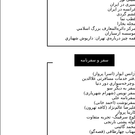
یری در ایران
رانسه در ايران
شم گردی
طب نما
جله بخارا
ركز دائره‌المعارف بزرگ اسلامي
وسسه ارسباران
مه چيز درباره‌ي تهران: داريوش شهبازي
سفر و سفرنامه
ژانس ایوار (اسرا پرواز)
فتر خدمات مسافرتی علاالدین
وچرخه‌سواري دور دنيا
فر به دیگر سو
فر نویس (شهرام شهریاری)
فرنامه علی
فرنوشت (احمد خانی)
ليرضا عالم‌نژاد (كافه تهرون)
ارینا پرواز
وچ سرفینگ- تجربه متفاوت
وله پشتی نارنجی
حمد گائینی
هتاب چهارطاقی (قصه‌گو)