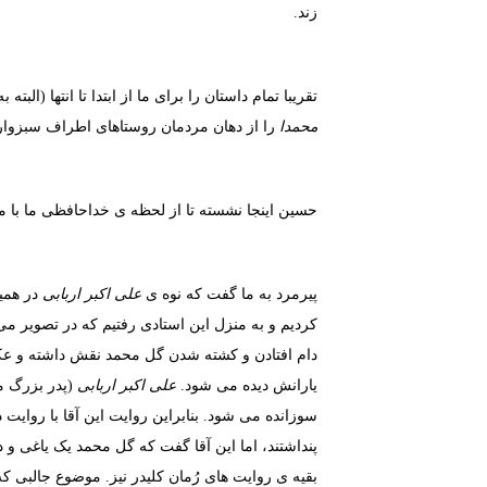
زند.
تقریبا تمام داستان را برای ما از ابتدا تا انتها (الب
محمدا
را از دهان مردمان روستاهای اطراف سبزوار 
حسین اینجا نشسته تا از لحظه ی خداحافظی ما با میز
پیرمرد به ما گفت که نوه ی
علی اکبر اربابی
در همین
کردیم و به منزل این استادی رفتیم که در تصویر می
دام افتادن و کشته شدن گل محمد نقش داشته و ع
یارانش دیده می شود.
علی اکبر اربابی
(پدر بزرگ م
سوزانده می شود. بنابراین روایت این آقا با روای
پنداشتند، اما این آقا گفت که گل محمد یک یاغی و
بقیه ی روایت های رُمان کلیدر نیز. موضوع جالبی که