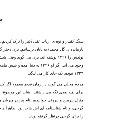
هم
سنگ کلیدر
و نوه ی ارباب
علی اکبر
را ترک کردیم و ب
بازمانده ی گل محمد) به پایان برسانیم.
پری
دختر گ
تولدش را ۱۳۲۶ نوشته اند.
پری
می گوید وقتی شش ما
وجود می آید. اگر او ۱۳۲۶ به د
۱۳۲۳ نبوده. یک جای کار می لنگد.
مردم محلی می گویند در زمان قدیم معمولا اگر کس
برای بچه بعدی نگه می داشتند. شاید این موضوع، عل
منزل پیرمرد و پیرزنی خوابیدیم. نام پیرزن میزبان م
گرجی، و نام شناسنامه ای اش هاجر بود. ظاهرا هاج
را برای گرجی درنظر گرفته بودند.