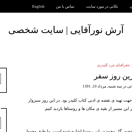
ن
نکاتی در مورد سایت
تماس با من
English
آرش نورآقایی | سایت شخصی
جغرافیای مَرد کلیدری
ج
ب
ئی
در
سه شنبه, مرداد 10, 1391
هت تهیه ی نقشه ی ادبی کتاب کلیدر بود. در این روز سبزوار
ین مسیر از بقیه ی مکان ها و روستاها بازدید کنیم.
د
 حضور گل محمد در این روستا اشاره شده است. ما طبق معمول