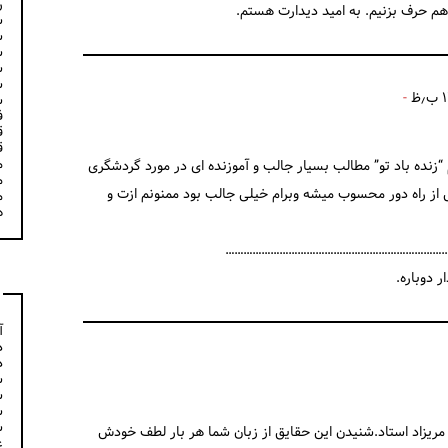
ر
م حرف بزنیم. به امید دیدارت هستم.
س
س
س
س
س
س
ف
ق
ق
م
زنده باد تو” مطالب بسیار جالب و آموزنده ای در مورد گردشگری
م
ی از راه دور محسوب میشه وبرام خیلی جالب بود ممنونم ازت و
م
ه
………………………………………………………………
 دوباره.
آ
د
د
س
س
س
س
 مریزاد استاد.شنیدن این حقایق از زبان شما هر بار لطف خودش
ع