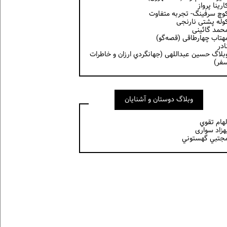
ارینا پرواز
وچ سرفینگ- تجربه متفاوت
وله پشتی نارنجی
حمد گائینی
هتاب چهارطاقی (قصه‌گو)
ادر
بلاگ حسين عبداللهی (جهانگردي ارزان و خاطرات
فر)
وبلاگ دوستان و آشنایان
لهام تقوي
هزاد سواری
جتبي گهستوني