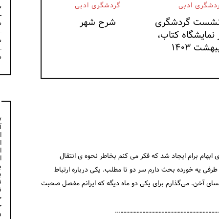
دشگری ادبی
گردشگری ادبی
س
نشست گردشگری
شرح شهر
س
 نمایشگاه کتاب،
س
بهشت ۱۴۰۳
س
y
آ
ا
ا
ا
بهام برام ایجاد شد که فکر می کنم بخاطر نحوه ی انتقال
ا
ب
 طرفی یه خورده بحث دارم سر دو تا مطلب. یکی درباره ارتباط
ب
ت
سای آخن. می‌گذارم برای یکی دو ماه دیگه که ایرانم مفصل صحبت
ت
خ
خ
………………………………………………………………
ر