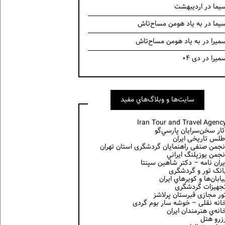
یما
در
اردیبهشت
یما
در
به یاد هومن مساح‌تاش
میرا
در
به یاد هومن مساح‌تاش
میرا
در
دی ۰۴
سايت‌ها و وبلاگ‌هاي مفيد
Iran Tour and Travel Agenc
ثار سخن‌سرايان پارسي‌گو
طلس تاریخی ایران
نجمن صنفی راهنمایان گردشگری استان تهران
نجمن يوزپلنگ ايراني
یران نامه – دکتر شاهین سپنتا
انک تور و گردشگری
يابان‌ها و كويرهاي ايران
جهیزات گردشگری
ور مجازی قبرستان پرلاشز
انه نقلی – خوشه سار بوم گردی
انه‌ي هنرمندان ايران
زرو هتل