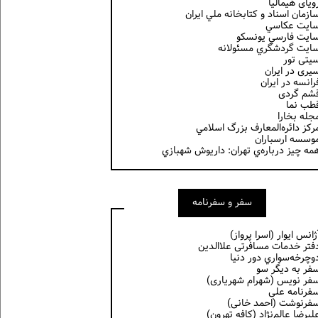
ویای هیمالیا
ازمان اسناد و كتابخانه ملي ايران
ايت عكاسي
ايت فارسي يونسكو
ايت گردشگري مسئولانه
یتی تور
یری در ایران
رانسه در ايران
شم گردی
طب نما
جله بخارا
ركز دائره‌المعارف بزرگ اسلامي
وسسه ارسباران
مه چيز درباره‌ي تهران: داريوش شهبازي
سفر و سفرنامه
ژانس ایوار (اسرا پرواز)
فتر خدمات مسافرتی علاالدین
وچرخه‌سواري دور دنيا
فر به دیگر سو
فر نویس (شهرام شهریاری)
فرنامه علی
فرنوشت (احمد خانی)
ليرضا عالم‌نژاد (كافه تهرون)