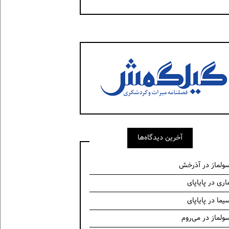
آخرین دیدگاه‌ها
ولماز
در
آذرخش
اری
در
پایاپای
یما
در
پایاپای
ولماز
در
می‌روم