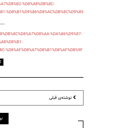
A7%D8%B2-%D8%A8%DB%8C-
B1-%D8%B1%D9%86%D8%AC%DB%8C%D9%85
…..
8%A8%DB%8C%D8%A7%D8%AA-%DA%86%D9%87-
A8%D8%B1-
8C-%D8%AF%D8%A7%D8%B1%D8%AF%D8%9F
گ
نوشته‌ی قبلی
نو