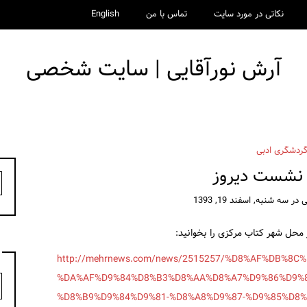
نکاتی در مورد سایت
تماس با من
English
آرش نورآقایی | سایت شخصی
ردشگری ادبی
نشست دیروز
ج
ب
ی
در
سه شنبه, اسفند 19, 1393
محل شهر کتاب مرکزی را بخوانید:
http://mehrnews.com/news/2515257/%D8%AF%DB%8
د
%DA%AF%D9%84%D8%B3%D8%AA%D8%A7%D9%86%D9%8
%D8%B9%D9%84%D9%81-%D8%A8%D9%87-%D9%85%D8%