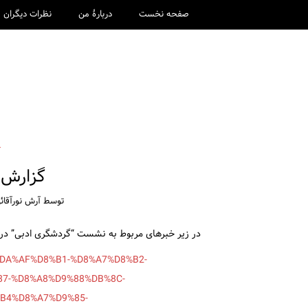
صفحه نخست
دربارۀ من
نظرات دیگران
گ
گزارش 
توسط
آرش نورآقائ
در زیر خبرهای مربوط به نشست “گردشگری ادبی” در 
C%DA%AF%D8%B1-%D8%A7%D8%B2-
7-%D8%A8%D9%88%DB%8C-
B4%D8%A7%D9%85-