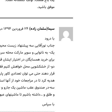
یک باغ هست. اونجا گلستانه است.
موفق باشید.
سیما(سلمان زاده)
۲۴ فروردین ۱۳۹۴ در ۸:۲۲ ق٫ظ
با درود
جناب نورآقایی سه پیشنهاد زیست محیطی
یک- به نانوایی و سوپر مارکت محله سری
برای خرید همسایگان در اختیار ایشان قر
دو- از خشکشویی محل خواهش کنیم فقط 
قرار دهند حتی می توان تعدادی کاور پار
هدیه کرد تا در مراجعات خود از آنها است
سه-در صندوق عقب ماشین یک جارو و خا
و طلق و …داشته باشیم تا ماشینهای عبور
با سپاس
……………………………………………………………..