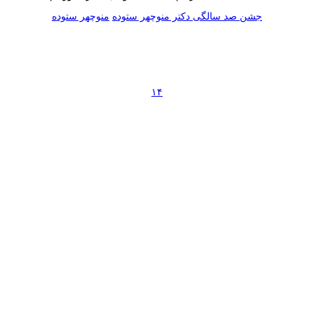
جشن صد سالگی دکتر منوچهر ستوده
منوچهر ستوده
۱۴