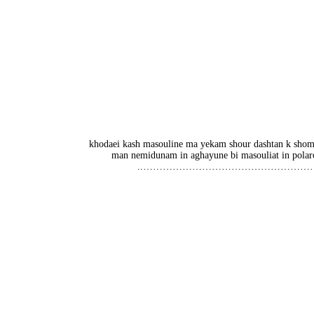
khodaei kash masouline ma yekam shour dashtan k shom
man nemidunam in aghayune bi masouliat in polar
………………………………………………