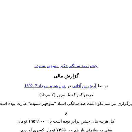
جشن صد سالگی دکتر منوچهر ستوده
گزارش مالی
توسط
آرش نورآقائی
در
چهارشنبه, مرداد 2, 1392
عرض کنم که تا امروز (۲ مرداد):
 برگزاری مراسم نکوداشت صد سالگی استاد “منوچهر ستوده” عبارت بوده است
و
کل هزینه های جشن برابر بوده است با:
۱۹۵۹۱۰۰۰
تومان
یعنی به سلامتی باز هم
۷۴۶۵۰۰۰
تومان کسری آوردیم.