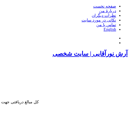
صفحه نخست
دربارۀ من
نظرات دیگران
نکاتی در مورد سایت
تماس با من
English
آرش نورآقایی | سایت شخصی
کل مبالغ دریافتی جهت