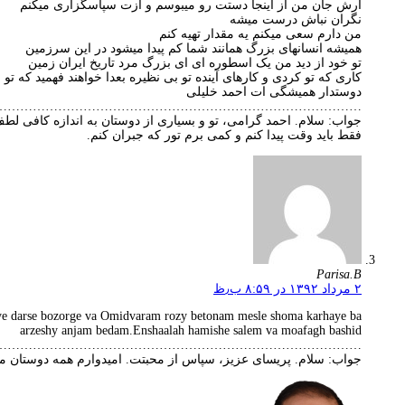
آرش جان من از اینجا دستت رو میبوسم و ازت سپاسگزاری میکنم
نگران نباش درست میشه
من دارم سعی میکنم یه مقدار تهیه کنم
همیشه انسانهای بزرگ همانند شما کم پیدا میشود در این سرزمین
تو خود از دید من یک اسطوره ای ای بزرگ مرد تاریخ ایران زمین
کاری که تو کردی و کارهای آینده تو بی نظیره بعدا خواهند فهمید که ت
دوستدار همیشگی ات احمد خلیلی
…………………………………………………………………………..
جواب: سلام. احمد گرامی، تو و بسیاری از دوستان به اندازه کافی لطف
فقط باید وقت پیدا کنم و کمی برم تور که جبران کنم.
Parisa.B
۲ مرداد ۱۳۹۲ در ۸:۵۹ ب٫ظ
 ye darse bozorge va Omidvaram rozy betonam mesle shoma karhaye ba
arzeshy anjam bedam.Enshaalah hamishe salem va moafagh bashid
…………………………………………………………………………….
جواب: سلام. پریسای عزیز، سپاس از محبتت. امیدوارم همه دوستان موف