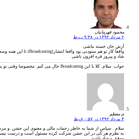
محمود قهرمانیان
۲ مرداد ۱۳۹۲ در ۹:۳۸ ب٫ظ
آرش جان خسته نباشی
واقعا کار تو هم ستودنی بود واقعا انتشار(Broadcasting) تا این همه وسعت ندیده بودم حیف از اینکه دستم تنگه واگرنه من هم ببدهیهات رو گردن میگرفتم
شاد و پیروز فره افزون باشی
…………………………………………………………………………….
جواب: سلام. کلا با این Broadcasting حال می کنم. مخصوصا وقتی تو بنویسی. جدای از شوخی، قربان محبتت.
م.معظم
۳ مرداد ۱۳۹۲ در ۰:۵۷ ق٫ظ
سلام . سپاس از شما به خاطر زحمات مالی و معنوی این جشن .و مرس
به نظرم هر کی در این جشن شرکت کرده مسئول است و درست نیست برای
موفق و شاد باشید