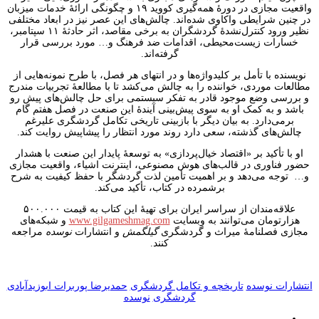
واقعیت مجازی در دورۀ همه‌گیری کووید ۱۹ و چگونگی ارائهٔ خدمات میزبان
در چنین شرایطی واکاوی شده‌اند. چالش‌های این عصر نیز در ابعاد مختلفی
نظیر ورود کنترل‌نشدهٔ گردشگران به برخی مقاصد، اثر حادثهٔ ۱۱ سپتامبر،
خسارات زیست‌محیطی، اقدامات ضد فرهنگ و… مورد بررسی قرار
گرفته‌اند.
نویسنده با تأمل بر کلیدواژه‌ها و در انتهای هر فصل، با طرح نمونه‌هایی از
مطالعات موردی، خواننده را به چالش می‌کشد تا با مطالعهٔ تجربیات مندرج
و بررسی وضع موجود قادر به تفکر سیستمی برای حل چالش‌‌های پیش رو
باشد و به کمک او به سوی پیش‌بینی آیندهٔ این صنعت در فصل هفتم گام
برمی‌دارد. به بیان دیگر با بازبینی تاریخی تکامل گردشگری علیرغم
چالش‌های گذشته، سعی دارد روند مورد انتظار را پیشاپیش روایت کند.
او با تأکید بر «اقتصاد خیال‌پردازی» به توسعهٔ پایدار این صنعت با هشدار
حضور فناوری در قالب‌های هوش مصنوعی، اینترنت اشیاء، واقعیت مجازی
و… توجه می‌دهد و بر اهمیت تأمین لذت گردشگر با حفظ کیفیت به شرح
برشمرده در کتاب، تأکید می‌کند.
علاقه‌مندان از سراسر ایران برای تهیه‌ٔ این کتاب به قیمت ۵۰۰.۰۰۰
هزارتومان می‌توانند به وبسایت
www.gilgameshmag.com
و شبکه‌های
مجازی فصلنامۀ میراث و گردشگری
گیلگمش
و انتشارات
نوسده
مراجعه
کنند.
انتشارات نوسده
تاریخچه و تکامل گردشگری
حمدیرضا پوربرات ابوزیدآبادی
گردشگری
نوسده