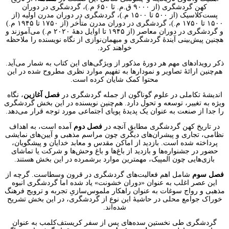
کهن گردشگری (از ۹۰۰۰ ق.م. تا ۶۵۰ م.)، گردشگری در دوران
پست‌کلاسیک (از ۵۰۰ تا ۱۵۰۰ م.)، گردشگری در دوران مدرن اولیه (از
۱۵۰۰ تا ۱۷۵۰ م.)، گردشگری در دوران مدرن متأخر (از ۱۷۵۰ تا ۱۹۴۵ م.)
و گردشگری در دوران معاصر (از ۱۹۴۵ تا اوایل دههٔ ۲۰۲۰ م.) می‌آموزند و
هچنین پیش‌بینی آیندهٔ گردشگری و میهمان‌نوازی از نگاه نویسنده را ملاحظه
خواهند کرد.
ذکر رویدادهای مهم هر دورهٔ مذکور از ویژگی‌های این کتاب به شمار می‌آید.
هم‌چنین ارائهٔ تصاویر و نمودارها به تفهیم موارد نظری مطروح شده در این
محتوا کمک شایان کرده است.
اندیشهٔ تکاملی در علوم گوناگون از جمله گردشگری در
فصل آغازین
، نگاه
ویژه به تغییر، توسعه و تحول دارد. هم‌چنین نویسنده در این بخش گردشگری
را جدا از صنعت به عنوان یک پدیدهٔ پویای اجتماعی مورد توجه قرار می‌دهد.
در تاریخ کهن گردشگری مطابق آنچه در
فصل دوم
آمده است، به اهداف
نظامی، تجاری و پیشران‌های دیگری چون مراسم مذهبی و آیین‌های نمایشی
پرداخته شده است. بازدید از اماکن مقدس و معابد خدایان و پیشگویان،
حضور در جشنواره‌ها و بازدید از باغ‌ها و باغ وحش‌ها و شرکت یا تماشای
بازی‌هایی چون المپیک، مهمترین موارد برشمرده در این بخش هستند.
فصل سوم
شامل اهم فعالیت‌های گردشگری در قرون وسطاست. گرچه از
این عصر اغلب به عنوان «دوران خشونت» یاد شده اما گردشگری انبوه
مذهبی و رواج سوغات به عنوان راهکار ملموس‌سازیِ تجربه و ترویج فرهنگ
خوراک جوامع محلی در حاشیهٔ این نوع از گردشگری، در این بخش تشریح
شده‌اند.
گردشگری طی نخستین سده‌های پس از سفر کریستف‌کلمب به عنوان