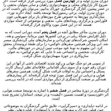
دوران مدرن اولیه و در
چهارمین فصل
مورد بررسی قرار گرفته است. اگر
شروع کار بازارهای محلی و میهمان‌نوازی راهبان و سایر متولیان مذهبی را
در عصر پیشین، آغازگر گردشگری خوراک بدانیم، می‌توان باور داشت که در
دوران مدرن اولیه، برخی رستوران‌ها توسعه یافتند. ایجاد «گرند تور»،
بنیان‌گذاری موزه‌ها به خصوص طرح موزه‌های باز برای شهرهایی چون
فلورانس و برگزاری رویدادهای ملی، مذهبی و موضوعی از جمله مواردی
هستند که در این فصل مورد واکاوی قرار گرفته‌اند.
دوران مدرن متأخر مظابق آنچه در
فصل پنجم
آمده، دورانی ‌است که به
دلیل افزایش شبکهٔ ریلی در برخی کشورها چون بریتانیا، سوئیس و هند،
امکان تأسیس شرکت‌های تورگردانی و سازمان‌های ملی گردشگری میسر
شد. این ویژگی هم‌چنین سفرهای «لوکس» را برای طبقهٔ ثروتمندان محقق
کرد. این مفهوم به نوبهٔ خود موجب تبیین ارزش در حوزه‌های مالی،
کارکردی، شخصی و اجتماعی شد تا جایی که «هرم لوکس» به عنوان
سازوکاری در حوزهٔ میهمان‌نوازی شکل گرفت.
از سویی هر دو جنگ جهانی و رکود شدید اقتصادی ناشی از آنها در این
دوران رقم خورد و از سوی دیگر اقداماتی خلاقانه‌ای نظیر ارسال کارت
پستال و احساس نیاز به اوقات فراغت شکل گرفت. هم‌چنین سفرهای
هوایی و دریایی در این فصل مورد توجه قرار گرفته‌اند. اثر بیماری‌های
همه‌گیر بر صنعت گردشگری از دیگر مواردی است که در ادامه بررسی
شده‌اند.
گردشگری در دورۀ معاصر در
فصل ششم
با اشاره به توسعهٔ صنعت هوایی،
اثر «فوردیسم» و اهمیت تضمین «کیفیت» و در نتیجه، استاندارد تشریح شده
است.
در ادامه «پایداری» و «سبزگرایی»، علایق خاص گردشگران به موضوعاتی
چون فیلم، خوراک و سفرهای مجازی با استفاده از فناوری‌هایی نظیر