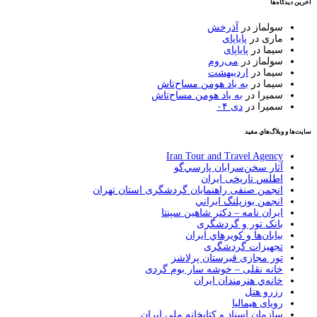
آخرین دیدگاه‌ها
سولماز
در
آذرخش
ماری
در
پایاپای
سیما
در
پایاپای
سولماز
در
می‌روم
سیما
در
اردیبهشت
سیما
در
به یاد هومن مساح‌تاش
سمیرا
در
به یاد هومن مساح‌تاش
سمیرا
در
دی ۰۴
سايت‌ها و وبلاگ‌هاي مفيد
Iran Tour and Travel Agency
آثار سخن‌سرايان پارسي‌گو
اطلس تاریخی ایران
انجمن صنفی راهنمایان گردشگری استان تهران
انجمن يوزپلنگ ايراني
ایران نامه – دکتر شاهین سپنتا
بانک تور و گردشگری
بيابان‌ها و كويرهاي ايران
تجهیزات گردشگری
تور مجازی قبرستان پرلاشز
خانه نقلی – خوشه سار بوم گردی
خانه‌ي هنرمندان ايران
رزرو هتل
رویای هیمالیا
سازمان اسناد و كتابخانه ملي ايران