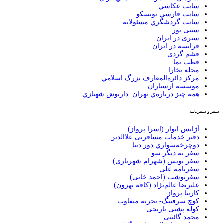
سايت عكاسي
سايت فارسي يونسكو
سايت گردشگري مسئولانه
سیتی تور
سیری در ایران
فرانسه در ايران
قشم گردی
قطب نما
مجله بخارا
مركز دائره‌المعارف بزرگ اسلامي
موسسه ارسباران
همه چيز درباره‌ي تهران: داريوش شهبازي
سفر و سفرنامه
آژانس ایوار (اسرا پرواز)
دفتر خدمات مسافرتی علاالدین
دوچرخه‌سواري دور دنيا
سفر به دیگر سو
سفر نویس (شهرام شهریاری)
سفرنامه علی
سفرنوشت (احمد خانی)
عليرضا عالم‌نژاد (كافه تهرون)
کارینا پرواز
کوچ سرفینگ- تجربه متفاوت
کوله پشتی نارنجی
محمد گائینی