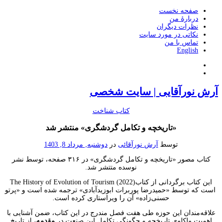
صفحه نخست
دربارۀ من
نظرات دیگران
نکاتی در مورد سایت
تماس با من
English
آرش نورآقایی | سایت شخصی
كتاب شناخت
«تاریخچه و تکامل گردشگری» منتشر شد
توسط
آرش نورآقائی
در
دوشنبه, مرداد 8, 1403
کتاب مصور «تاریخچه و تکامل گردشگری» در ۳۱۶ صفحه، توسط نشر
نوسده متتشر شد.
این کتاب برگردانی از کتابThe History of Evolution of Tourism (2022)
است که توسط «حمیدرضا پوربرات ابوزیدآبادی» ترجمه شده است و «پرتو
حسنی‌زاده» آن را ویراستاری کرده است.
علاقه‌مندان این حوزه طی هفت فصل مندرج در این کتاب، ضمن آشنایی با
اهمیت واکاوی تاریخچه و چگونگی تکامل این صنعت در
مقدمه
، از تاریخ