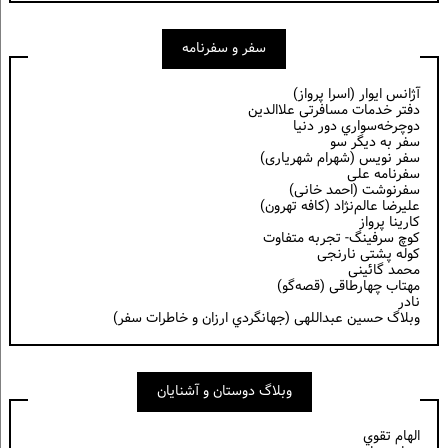
سفر و سفرنامه
آژانس ایوار (اسرا پرواز)
دفتر خدمات مسافرتی علاالدین
دوچرخه‌سواري دور دنيا
سفر به دیگر سو
سفر نویس (شهرام شهریاری)
سفرنامه علی
سفرنوشت (احمد خانی)
عليرضا عالم‌نژاد (كافه تهرون)
کارینا پرواز
کوچ سرفینگ- تجربه متفاوت
کوله پشتی نارنجی
محمد گائینی
مهتاب چهارطاقی (قصه‌گو)
نادر
وبلاگ حسين عبداللهی (جهانگردي ارزان و خاطرات سفر)
وبلاگ دوستان و آشنایان
الهام تقوي