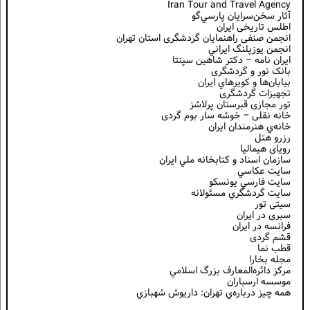
Iran Tour and Travel Agency
آثار سخن‌سرايان پارسي‌گو
اطلس تاریخی ایران
انجمن صنفی راهنمایان گردشگری استان تهران
انجمن يوزپلنگ ايراني
ایران نامه – دکتر شاهین سپنتا
بانک تور و گردشگری
بيابان‌ها و كويرهاي ايران
تجهیزات گردشگری
تور مجازی قبرستان پرلاشز
خانه نقلی – خوشه سار بوم گردی
خانه‌ي هنرمندان ايران
رزرو هتل
رویای هیمالیا
سازمان اسناد و كتابخانه ملي ايران
سايت عكاسي
سايت فارسي يونسكو
سايت گردشگري مسئولانه
سیتی تور
سیری در ایران
فرانسه در ايران
قشم گردی
قطب نما
مجله بخارا
مركز دائره‌المعارف بزرگ اسلامي
موسسه ارسباران
همه چيز درباره‌ي تهران: داريوش شهبازي