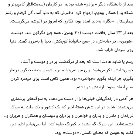
بعد از دانشگاه، دیگر «برادر» شده بودیم. در کارمان (سخت‌افزار کامپیوتر و
شبکه و…) همکار بودیم. ازدواج کرد. دخترش که به دنیا آمد، گل گرفتم و رفتم
بیمارستان. «نگار» به‌دنیا آمده بود؛ نگاری که امروز در آغوشم می‌گریست.
بعد از ۳۳ سال رفاقت، دیشب (۳۰ بهمن)، همه چیز دگرگون شد. دیشب،
«هومن»، در خانه‌اش، در جمع خانوادهٔ کوچکش، دنیا را به‌درود گفت. دنیا
روی سرمان خراب شد.
رسم یا شاید عادت است که بعد از درگذشت برادر و دوست و آشنا،
خوبی‌هایش ذکر می‌شود. ولی من نمی‌توانم برای هومن وصف دیگری درنظر
بگیرم، جز اینکه بگویم «جوانمرد» بود. همین کافی است برای مزه‌مزه کردن
تمام ابعاد وجود نازنینش در ذهنم.
هر آدمی در زندگی‌اش خیلی‌ها را از دست می‌دهد، به سوگ‌های پرشماری
می‌نشیند. شاید در این شش هفتهٔ اخیر که یک کشور و یک ملت به سوگ
فرزندان و مادران و پدران و خواهران و برادران و دوستان و همکاران و عزیزان و…
نشسته‌اند، این سوگ گم بشود یا کمرنگ جلوه کند. اما نمی‌توانم ادای دین
نکنم به هومن که معنای نامش، «دوست» بود.