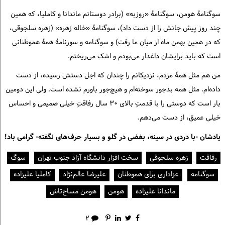
سوگنامهٔ هومن، سوگنامهٔ «روزبه» (برادر دوستانم ماندانا و کاملیا، که همین
چند روز پیش جانش را از دست داد)، سوگنامهٔ «خاله زهره» (زهره سلجوقی،
که در همین بهمن ماه از میان ما رفت) و سوگنامه و سوزنامهٔ همهٔ هموطنانی
است که باید برایشان داغدار می‌بودم و اشک می‌ریختم.
من هم مثل همهٔ مردم، نزدیکانم را چندان که اجل دستش رسیده، از دست
داده‌ام. مثل همه بدجور سوخته‌ام و هیچ‌جور باورم نشده است. ولی این دومین
بار است که دوستی را با قدمتِ بالای ۳۰ سال رفاقتِ خیلی صمیمی و احساس
خیلی عمیق، از دست می‌دهم.
یادشان -با دردی در سینه، بغضی در گلو و بسیار حرف‌های نگفته- گرامی باد!
رفاقت
زهره سلجوقی
سخت افزار دانشگاه آزاد جنوب تهران
سوگ
سوگنامه
عزاداری برای هموطنان
علیرضا عالم‌نژاد
کاملیا علیزاده
ماندانا علیزاده
هومن
هومن مساح‌تاش
۲