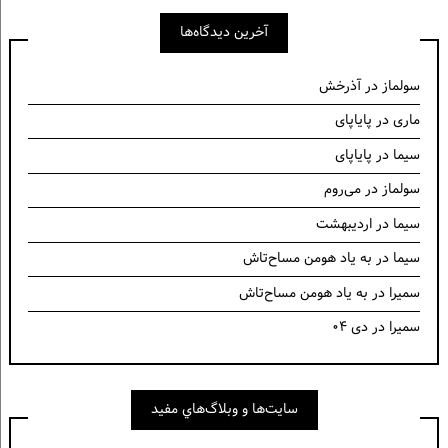
آخرین دیدگاه‌ها
سولماز
در
آذرخش
ماری
در
پایاپای
سیما
در
پایاپای
سولماز
در
می‌روم
سیما
در
اردیبهشت
سیما
در
به یاد هومن مساح‌تاش
سمیرا
در
به یاد هومن مساح‌تاش
سمیرا
در
دی ۰۴
سايت‌ها و وبلاگ‌هاي مفيد