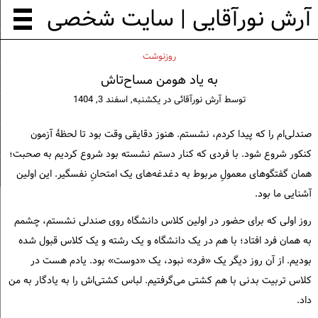
آرش نورآقایی | سایت شخصی
روزنوشت
به یاد هومن مساح‌تاش
توسط
آرش نورآقائی
در
یکشنبه, اسفند 3, 1404
صندلی‌ام را که پیدا کردم، نشستم. هنوز دقایقی وقت بود تا لحظهٔ آزمون
کنکور شروع شود. با فردی که کنار دستم نشسته بود شروع کردیم به صحبت؛
همان گفتگوهای معمولِ مربوط به دغدغه‌های یک امتحانِ نفسگیر. این اولین
آشنایی ما بود.
روز اولی که برای حضور در اولین کلاس دانشگاه روی صندلی نشستم، چشمم
به همان فرد افتاد؛ با هم در یک دانشگاه و یک رشته و یک کلاس قبول شده
بودیم. از آن روز دیگر یک «فرد» نبود، یک «دوست» بود. یادم هست در
کلاس تربیت بدنی با هم کشتی می‌گرفتیم. لباس کشتی‌اش را به یادگار به من
داد.